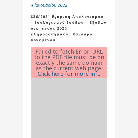
4 Ιανουαρίου 2022
836/2021 Έγκριση Απολογισμού
– Ισολογισμού Εσόδων – Εξόδων
οικ. έτους 2020
κληροδοτήματος Καίσαρα
Κονεμένου
Failed to fetch Error: URL
to the PDF file must be on
exactly the same domain
as the current web page.
Click here for more info