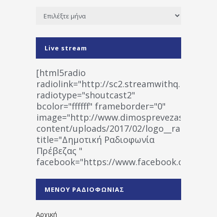
Ιστορικό
Live stream
[html5radio
radiolink="http://sc2.streamwithq.com:802
radiotype="shoutcast2"
bcolor="ffffff" frameborder="0"
image="http://www.dimosprevezas.gr/wp-
content/uploads/2017/02/logo__radiofonias
title="Δημοτική Ραδιοφωνία
Πρέβεζας "
facebook="https://www.facebook.co
%CE%A1%CE%B1%CE%B4%CE%B9%CE%BF%
%CE%A0%CF%81%CE%AD%CE%B2%CE%B5%
ΜΕΝΟΥ ΡΑΔΙΟΦΩΝΙΑΣ
1531194763766854/" artist="" ]
Αρχική