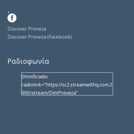
.
Discover Preveza
Discover Preveza (Facebook)
Ραδιοφωνία
[html5radio
radiolink="https://sc2.streamwithq.com:2
000/stream/DimPreveza"
radiotype="shoutcast2" bcolor="40566d"
frameborder="0" image="/wp-
content/uploads/2017/02/logo__radiofo
nias.jpg" title="Δημοτική Ραδιοφωνία
Πρέβεζας"