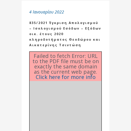
4 Ιανουαρίου 2022
835/2021 Έγκριση Απολογισμού
– Ισολογισμού Εσόδων – Εξόδων
οικ. έτους 2020
κληροδοτήματος Θεοδώρου και
Αικατερίνης Τσιντώση
Failed to fetch Error: URL
to the PDF file must be on
exactly the same domain
as the current web page.
Click here for more info