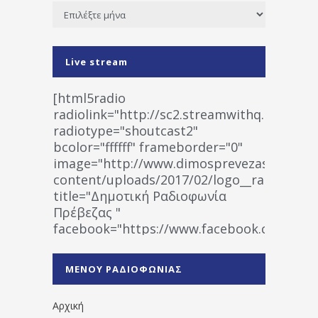
Ιστορικό
Live stream
[html5radio
radiolink="http://sc2.streamwithq.com:802
radiotype="shoutcast2"
bcolor="ffffff" frameborder="0"
image="http://www.dimosprevezas.gr/wp-
content/uploads/2017/02/logo__radiofonias
title="Δημοτική Ραδιοφωνία
Πρέβεζας "
facebook="https://www.facebook.co
%CE%A1%CE%B1%CE%B4%CE%B9%CE%BF%
%CE%A0%CF%81%CE%AD%CE%B2%CE%B5%
ΜΕΝΟΥ ΡΑΔΙΟΦΩΝΙΑΣ
1531194763766854/" artist="" ]
Αρχική