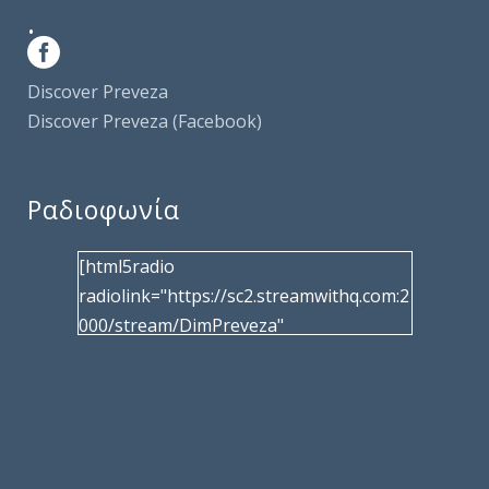
.
Discover Preveza
Discover Preveza (Facebook)
Ραδιοφωνία
[html5radio
radiolink="https://sc2.streamwithq.com:2
000/stream/DimPreveza"
radiotype="shoutcast2" bcolor="40566d"
frameborder="0" image="/wp-
content/uploads/2017/02/logo__radiofo
nias.jpg" title="Δημοτική Ραδιοφωνία
Πρέβεζας"