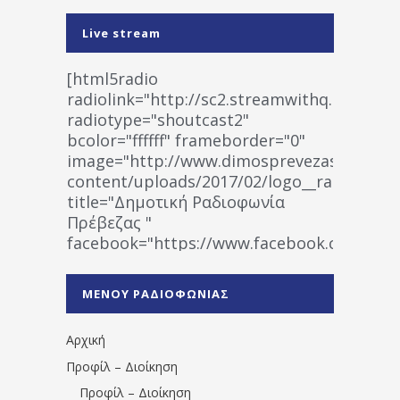
Live stream
[html5radio
radiolink="http://sc2.streamwithq.com:802
radiotype="shoutcast2"
bcolor="ffffff" frameborder="0"
image="http://www.dimosprevezas.gr/wp-
content/uploads/2017/02/logo__radiofonias
title="Δημοτική Ραδιοφωνία
Πρέβεζας "
facebook="https://www.facebook.co
%CE%A1%CE%B1%CE%B4%CE%B9%CE%BF%
%CE%A0%CF%81%CE%AD%CE%B2%CE%B5%
ΜΕΝΟΥ ΡΑΔΙΟΦΩΝΙΑΣ
1531194763766854/" artist="" ]
Αρχική
Προφίλ – Διοίκηση
Προφίλ – Διοίκηση