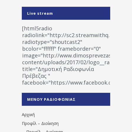
Live stream
[html5radio
radiolink="http://sc2.streamwithq.com:802
radiotype="shoutcast2"
bcolor="ffffff" frameborder="0"
image="http://www.dimosprevezas.gr/wp-
content/uploads/2017/02/logo__radiofonias
title="Δημοτική Ραδιοφωνία
Πρέβεζας "
facebook="https://www.facebook.co
%CE%A1%CE%B1%CE%B4%CE%B9%CE%BF%
%CE%A0%CF%81%CE%AD%CE%B2%CE%B5%
ΜΕΝΟΥ ΡΑΔΙΟΦΩΝΙΑΣ
1531194763766854/" artist="" ]
Αρχική
Προφίλ – Διοίκηση
Προφίλ – Διοίκηση