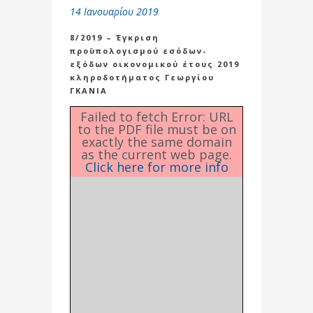
14 Ιανουαρίου 2019
8/2019 – Έγκριση
προϋπολογισμού εσόδων-
εξόδων οικονομικού έτους 2019
κληροδοτήματος Γεωργίου
ΓΚΑΝΙΑ
Failed to fetch Error: URL
to the PDF file must be on
exactly the same domain
as the current web page.
Click here for more info