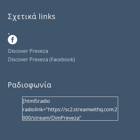
Σχετικά links
.
Discover Preveza
Discover Preveza (Facebook)
Ραδιοφωνία
[html5radio
radiolink="https://sc2.streamwithq.com:2
000/stream/DimPreveza"
radiotype="shoutcast2" bcolor="40566d"
frameborder="0" image="/wp-