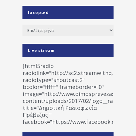
Ιστορικό
Ιστορικό
Live stream
[html5radio
radiolink="http://sc2.streamwithq.com:802
radiotype="shoutcast2"
bcolor="ffffff" frameborder="0"
image="http://www.dimosprevezas.gr/wp-
content/uploads/2017/02/logo__radiofonias
title="Δημοτική Ραδιοφωνία
Πρέβεζας "
facebook="https://www.facebook.co
%CE%A1%CE%B1%CE%B4%CE%B9%CE%BF%
%CE%A0%CF%81%CE%AD%CE%B2%CE%B5%