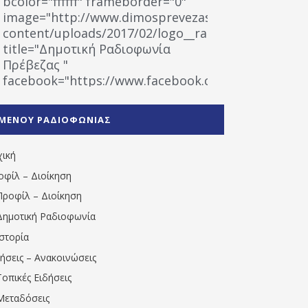
bcolor="ffffff" frameborder="0"
image="http://www.dimosprevezas.gr/wp-
content/uploads/2017/02/logo__radiofonias.jpg"
title="Δημοτική Ραδιοφωνία
Πρέβεζας "
facebook="https://www.facebook.com/%CE%9
%CE%A1%CE%B1%CE%B4%CE%B9%CE%BF%CF%86
%CE%A0%CF%81%CE%AD%CE%B2%CE%B5%CE%B6%
ΜΕΝΟΥ ΡΑΔΙΟΦΩΝΙΑΣ
1531194763766854/" artist="" ]
χική
οφίλ – Διοίκηση
Προφίλ – Διοίκηση
Δημοτική Ραδιοφωνία
Ιστορία
δήσεις – Ανακοινώσεις
Τοπικές Ειδήσεις
Μεταδόσεις