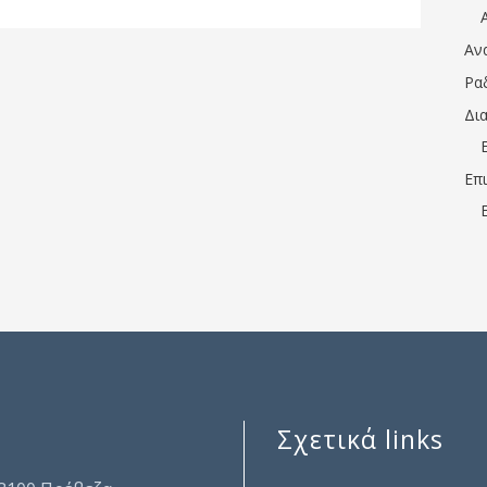
Αν
Ρα
Δι
Επ
Σχετικά links