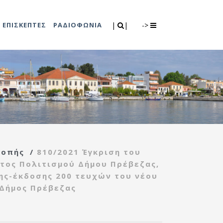
Search
|
|
ΕΠΙΣΚΕΠΤΕΣ
ΡΑΔΙΟΦΩΝΙΑ
|
|
->
0
λιτισμού
Τμήμα Πρόνοιας
7
ικές εκδηλώσεις
Κέντρο
συμβουλευτικής
υποστήριξης
ροπής
/
810/2021 Έγκριση του
γυναικών
τος Πολιτισμού Δήμου Πρέβεζας,
Κέντρο ανοιχτής
ς-έκδοσης 200 τευχών του νέου
προστασίας
 Δήμος Πρέβεζας
ηλικιωμένων
(Κ.Α.Π.Η.)
Κέντρο κοινότητας