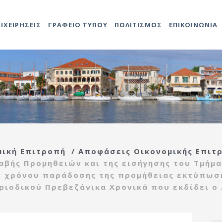
ΠΙΧΕΙΡΗΣΕΙΣ
ΓΡΑΦΕΙΟ ΤΥΠΟΥ
ΠΟΛΙΤΙΣΜΟΣ
ΕΠΙΚΟΙΝΩΝΙΑ
Αντιδήμαρχοι
Προκηρύξεις
Άδειες καταστημάτων
Αναρτήσεις
Video
Ληξιαρχείο
2014-202
Δομές Πο
ο
ης
Προσλήψεων
Γενικός
Προκηρύξεις – Διαγωνισμοί
Δημοτολόγιο
2021-202
Πολιτιστ
τροπή
Γραμματέας
Ανακοινώσεις
Τεχνική υπηρεσία
ας
Υπηρεσιών Δήμου
ής
Εντεταλμένοι
Κέντρο
μική Επιτροπή
/
Αποφάσεις Οικονομικής Επιτ
Σύμβουλοι
Αναρτήσεις
εξυπηρέτησης
τροπή
Διάφορες
αβής Προμηθειών και της εισήγησης του Τμήμα
ίδας
Οργανόγραμμα
πολιτών(ΚΕΠ)
ιας
ύ χρόνου παράδοσης της προμήθειας εκτύπωση
Πρέβεζας
ριοδικού Πρεβεζάνικα Χρονικά που εκδίδει ο
Πολεοδομία
ρευσης
Λαϊκές αγορές