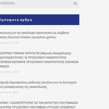
Κοινωνικό
παντοπωλείο
Πρόσφατα άρθρα
Kοινωνικό
φαρμακείο
κοίνωση για την πρόσληψη προσωπικού με σύμβαση
Πρόγραμμα
ασίας ιδιωτικού δικαίου ορισμένου χρόνου
“Βοήθεια στο σπίτι”
υγούστου 2026
Κέντρο Ημερήσιας
Φροντίδας
ΣΩΡΙΝΟΣ ΠΙΝΑΚΑΣ ΚΑΤΑΤΑΞΗΣ (Μερικής Απασχόλησης)
Ηλικιωμένων
ΔΟΥ/ΕΙΔΙΚΟΤΗΤΑΣ: ΥΕ ΠΡΟΣΩΠΙΚΟΥ ΚΑΘΑΡΙΟΤΗΤΑΣ
(Κ.Η.Φ.Η.) Πρέβεζας
ΤΕΡΙΚΩΝ ΧΩΡΩΝ/ΥΕ ΠΡΟΣΩΠΙΚΟΥ ΚΑΘΑΡΙΟΤΗΤΑΣ ΣΧΟΛΙΚΩΝ
ΝΑΔΩΝ
υγούστου 2026
κήρυξη δημοπρασίας μίσθωσης ακινήτου για τη λειτουργία
ου μεταφόρτωσης της ανακύκλωσης
υγούστου 2026
ΚΤΙΚΟ 1/2026ΕΠΙΤΡΟΠΗΣ ΓΙΑ ΤΗΝ ΚΑΤΑΡΤΙΣΗ ΤΩΝ ΠΙΝΑΚΩΝ
ΣΛΗΨΗΣ ΠΡΟΣΩΠΙΚΟΥ ΜΕΣΥΜΒΑΣΗ ΕΡΓΑΣΙΑΣ ΟΡΙΣΜΕΝΟΥ