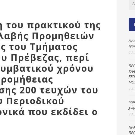
Καθαριότητα και
περιβάλλον
Δημοτική
η του πρακτικού της
αστυνομία
λαβής Προμηθειών
Γραφείο εσόδων
Ανα
ης του Τμήματος
Παιδικοί σταθμοί
εργ
7 Α
υ Πρέβεζας, περί
Πολιτική
προστασία
συμβατικού χρόνου
ΠΡΟ
ΚΛΑ
προμήθειας
ΕΣΩ
ΜΟ
σης 200 τευχών του
7 Α
υ Περιοδικού
Δια
χώρ
νικά που εκδίδει ο
7 Α
ΠΡΑ
ΠΡΟ