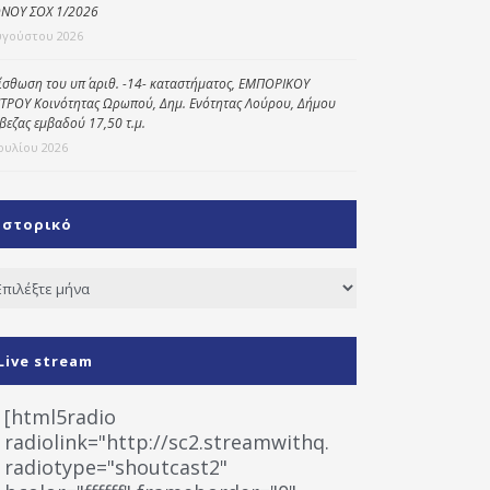
ΝΟΥ ΣΟΧ 1/2026
υγούστου 2026
ίσθωση του υπ΄ αριθ. -14- καταστήματος, ΕΜΠΟΡΙΚΟΥ
ΤΡΟΥ Κοινότητας Ωρωπού, Δημ. Ενότητας Λούρου, Δήμου
βεζας εμβαδού 17,50 τ.μ.
Ιουλίου 2026
Ιστορικό
τορικό
Live stream
[html5radio
radiolink="http://sc2.streamwithq.com:8028/stream
radiotype="shoutcast2"