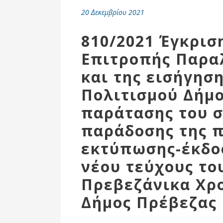
Επιτροπή
20 Δεκεμβρίου 2021
Δημοτικές
Ενότητες
810/2021 Έγκρισ
Επιτροπής Παρα
και της εισήγησ
Πολιτισμού Δήμο
παράτασης του 
παράδοσης της 
εκτύπωσης-έκδο
νέου τεύχους το
Αθλητικές
Υποδομές
Πρεβεζάνικα Χρο
Αθλητικές
Δήμος Πρέβεζας
Εκδηλώσεις