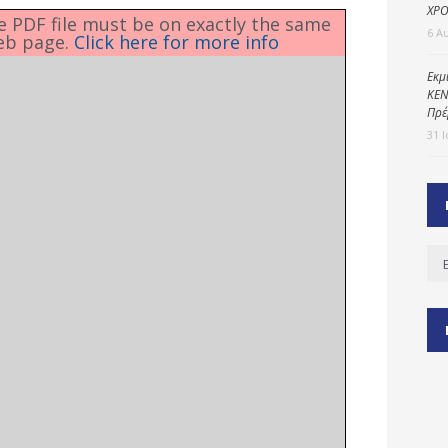
ΧΡΟ
he PDF file must be on exactly the same
6 Α
eb page.
Click here for more info
ύ
Εκμ
ΚΕΝ
ζας
Πρέ
ίου
31 
Ισ