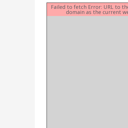
Δημοτική
Βιβλιοθήκη
Failed to fetch Error: URL to t
domain as the current w
Δίκτυο
Εθελοντισμο
Δήμου Πρέβε
Κέντρο δια β
Μάθησης