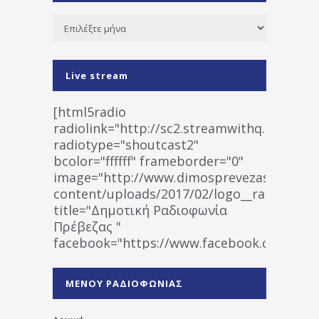
Ιστορικό
Live stream
[html5radio
radiolink="http://sc2.streamwithq.com:802
radiotype="shoutcast2"
bcolor="ffffff" frameborder="0"
image="http://www.dimosprevezas.gr/wp-
content/uploads/2017/02/logo__radiofonias
title="Δημοτική Ραδιοφωνία
Πρέβεζας "
facebook="https://www.facebook.co
%CE%A1%CE%B1%CE%B4%CE%B9%CE%BF%
%CE%A0%CF%81%CE%AD%CE%B2%CE%B5%
ΜΕΝΟΥ ΡΑΔΙΟΦΩΝΙΑΣ
1531194763766854/" artist="" ]