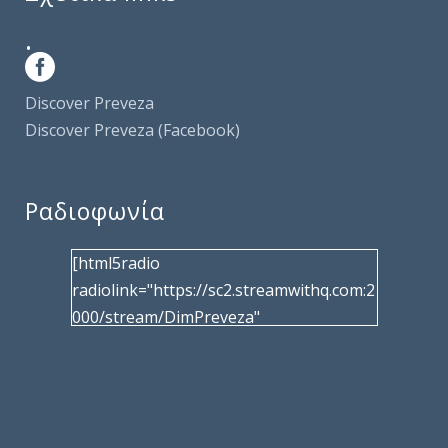
.
Discover Preveza
Discover Preveza (Facebook)
Ραδιοφωνία
[html5radio
radiolink="https://sc2.streamwithq.com:2
000/stream/DimPreveza"
radiotype="shoutcast2" bcolor="40566d"
frameborder="0" image="/wp-
content/uploads/2017/02/logo__radiofo
nias.jpg" title="Δημοτική Ραδιοφωνία