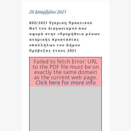
20 Δεκεμβρίου 2021
802/2021 Έγκριση Πρακτικού
Νο1 του διαγωνισμού που
αφορά στην «Προμήθεια μέσων
ατομικής προστασίας
υπαλλήλων του Δήμου
Πρέβεζας έτους 2021
Failed to fetch Error: URL
to the PDF file must be on
exactly the same domain
as the current web page.
Click here for more info