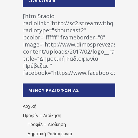
Live stream
[html5radio
radiolink="http://sc2.streamwithq.com:802
radiotype="shoutcast2"
bcolor="ffffff" frameborder="0"
image="http://www.dimosprevezas.gr/wp-
content/uploads/2017/02/logo__radiofonias
title="Δημοτική Ραδιοφωνία
Πρέβεζας "
facebook="https://www.facebook.co
%CE%A1%CE%B1%CE%B4%CE%B9%CE%BF%
%CE%A0%CF%81%CE%AD%CE%B2%CE%B5%
ΜΕΝΟΥ ΡΑΔΙΟΦΩΝΙΑΣ
1531194763766854/" artist="" ]
Αρχική
Προφίλ – Διοίκηση
Προφίλ – Διοίκηση
Δημοτική Ραδιοφωνία