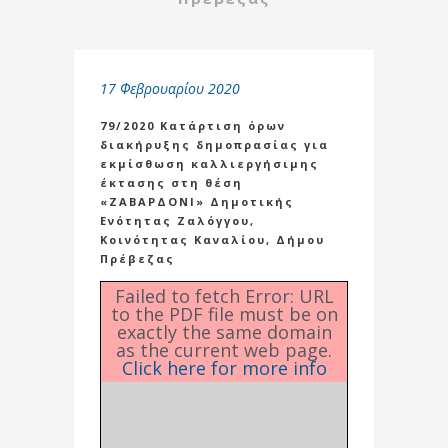
17 Φεβρουαρίου 2020
79/2020 Κατάρτιση όρων
διακήρυξης δημοπρασίας για
εκμίσθωση καλλιεργήσιμης
έκτασης στη θέση
«ΖΑΒΑΡΔΟΝΙ» Δημοτικής
Ενότητας Ζαλόγγου,
Κοινότητας Καναλίου, Δήμου
Πρέβεζας
Failed to fetch Error: URL
to the PDF file must be on
exactly the same domain
as the current web page.
Click here for more info