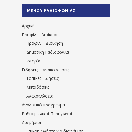
%CE%A1%CE%B1%CE%B4%CE%B9%CE%BF%
%CE%A0%CF%81%CE%AD%CE%B2%CE%B5%
ΜΕΝΟΥ ΡΑΔΙΟΦΩΝΙΑΣ
1531194763766854/" artist="" ]
Αρχική
Προφίλ – Διοίκηση
Προφίλ – Διοίκηση
Δημοτική Ραδιοφωνία
Ιστορία
Ειδήσεις – Ανακοινώσεις
Τοπικές Ειδήσεις
Μεταδόσεις
Ανακοινώσεις
Αναλυτικό πρόγραμμα
Ραδιοφωνικοί Παραγωγοί
Διαφήμιση
Επικοινωνήστε για διαφήμιση