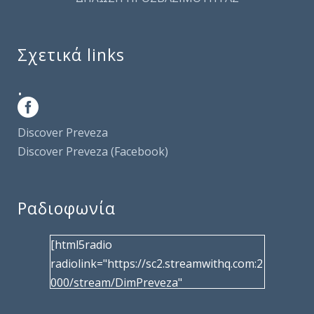
Σχετικά links
.
Discover Preveza
Discover Preveza (Facebook)
Ραδιοφωνία
[html5radio
radiolink="https://sc2.streamwithq.com:2
000/stream/DimPreveza"
radiotype="shoutcast2" bcolor="40566d"