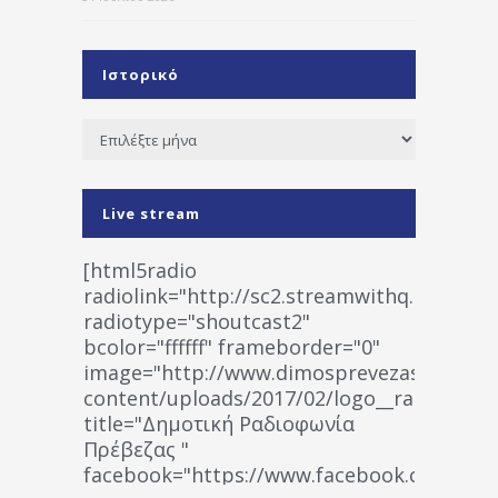
Ιστορικό
Ιστορικό
Live stream
[html5radio
radiolink="http://sc2.streamwithq.com:802
radiotype="shoutcast2"
bcolor="ffffff" frameborder="0"
image="http://www.dimosprevezas.gr/wp-
content/uploads/2017/02/logo__radiofonias
title="Δημοτική Ραδιοφωνία
Πρέβεζας "
facebook="https://www.facebook.co