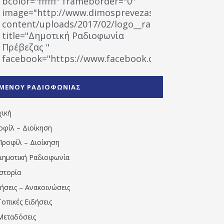
bcolor="ffffff" frameborder="0"
image="http://www.dimosprevezas.gr/wp-
content/uploads/2017/02/logo__radiofonias.jpg"
title="Δημοτική Ραδιοφωνία
Πρέβεζας "
facebook="https://www.facebook.com/%CE%9
%CE%A1%CE%B1%CE%B4%CE%B9%CE%BF%CF%86
%CE%A0%CF%81%CE%AD%CE%B2%CE%B5%CE%B6%
ΜΕΝΟΥ ΡΑΔΙΟΦΩΝΙΑΣ
1531194763766854/" artist="" ]
χική
οφίλ – Διοίκηση
Προφίλ – Διοίκηση
Δημοτική Ραδιοφωνία
Ιστορία
δήσεις – Ανακοινώσεις
Τοπικές Ειδήσεις
Μεταδόσεις