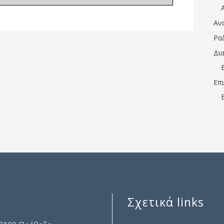
Αν
Ρα
Δι
Επ
Σχετικά links