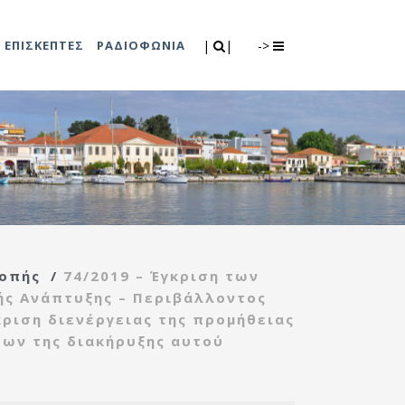
Search
|
|
ΕΠΙΣΚΕΠΤΕΣ
ΡΑΔΙΟΦΩΝΙΑ
|
|
->
0
λιτισμού
Τμήμα Πρόνοιας
7
ικές εκδηλώσεις
Κέντρο
συμβουλευτικής
υποστήριξης
ροπής
/
74/2019 – Έγκριση των
γυναικών
ής Ανάπτυξης – Περιβάλλοντος
Κέντρο ανοιχτής
κριση διενέργειας της προμήθειας
προστασίας
ρων της διακήρυξης αυτού
ηλικιωμένων
(Κ.Α.Π.Η.)
Κέντρο κοινότητας