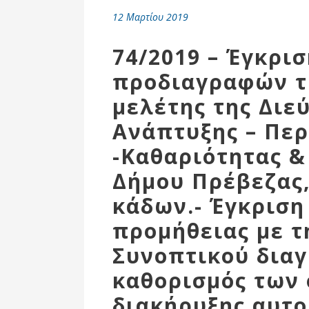
Επιτροπή
12 Μαρτίου 2019
Δημοτικές
Ενότητες
74/2019 – Έγκρι
προδιαγραφών τη
μελέτης της Διε
Ανάπτυξης – Πε
-Καθαριότητας &
Δήμου Πρέβεζας,
κάδων.- Έγκριση
προμήθειας με τ
Αθλητικές
Υποδομές
Συνοπτικού διαγ
Αθλητικές
καθορισμός των 
Εκδηλώσεις
διακήρυξης αυτο