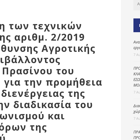
Καθαριότητα και
περιβάλλον
Δημοτική
ση των τεχνικών
αστυνομία
ς αριθμ. 2/2019
Γραφείο εσόδων
Ανα
ύθυνσης Αγροτικής
Παιδικοί σταθμοί
εργ
7 Α
ριβάλλοντος
Πολιτική
προστασία
 Πρασίνου του
ΠΡΟ
ΚΛΑ
 για την προμήθεια
ΕΣΩ
ΜΟ
 διενέργειας της
7 Α
ην διαδικασία του
Δια
χώρ
ωνισμού και
7 Α
όρων της
ΠΡΑ
ύ
ΠΡΟ