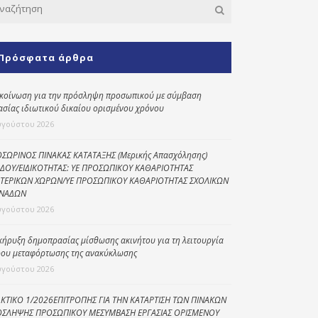
Κοινωνικό
παντοπωλείο
Πρόσφατα άρθρα
Kοινωνικό
φαρμακείο
κοίνωση για την πρόσληψη προσωπικού με σύμβαση
Πρόγραμμα
ασίας ιδιωτικού δικαίου ορισμένου χρόνου
“Βοήθεια στο σπίτι”
υγούστου 2026
Κέντρο Ημερήσιας
Φροντίδας
ΣΩΡΙΝΟΣ ΠΙΝΑΚΑΣ ΚΑΤΑΤΑΞΗΣ (Μερικής Απασχόλησης)
Ηλικιωμένων
ΔΟΥ/ΕΙΔΙΚΟΤΗΤΑΣ: ΥΕ ΠΡΟΣΩΠΙΚΟΥ ΚΑΘΑΡΙΟΤΗΤΑΣ
(Κ.Η.Φ.Η.) Πρέβεζας
ΤΕΡΙΚΩΝ ΧΩΡΩΝ/ΥΕ ΠΡΟΣΩΠΙΚΟΥ ΚΑΘΑΡΙΟΤΗΤΑΣ ΣΧΟΛΙΚΩΝ
ΝΑΔΩΝ
υγούστου 2026
κήρυξη δημοπρασίας μίσθωσης ακινήτου για τη λειτουργία
ου μεταφόρτωσης της ανακύκλωσης
υγούστου 2026
ΚΤΙΚΟ 1/2026ΕΠΙΤΡΟΠΗΣ ΓΙΑ ΤΗΝ ΚΑΤΑΡΤΙΣΗ ΤΩΝ ΠΙΝΑΚΩΝ
ΣΛΗΨΗΣ ΠΡΟΣΩΠΙΚΟΥ ΜΕΣΥΜΒΑΣΗ ΕΡΓΑΣΙΑΣ ΟΡΙΣΜΕΝΟΥ