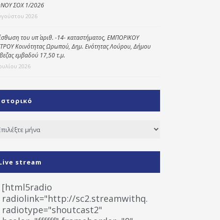
ΝΟΥ ΣΟΧ 1/2026
υγούστου 2026
ίσθωση του υπ΄ αριθ. -14- καταστήματος, ΕΜΠΟΡΙΚΟΥ
ΤΡΟΥ Κοινότητας Ωρωπού, Δημ. Ενότητας Λούρου, Δήμου
βεζας εμβαδού 17,50 τ.μ.
Ιουλίου 2026
Ιστορικό
τορικό
Live stream
[html5radio
radiolink="http://sc2.streamwithq.com:8028/stream
radiotype="shoutcast2"