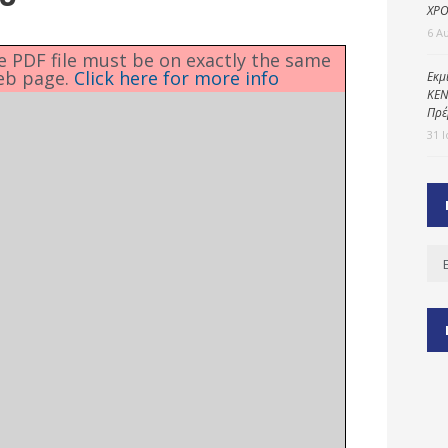
ΧΡΟ
6 Α
he PDF file must be on exactly the same
eb page.
Click here for more info
ύ
Εκμ
ΚΕΝ
ζας
Πρέ
ίου
31 
Ισ