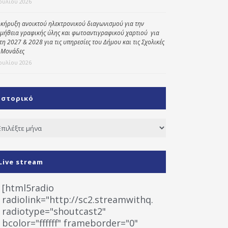
Ιουλίου 2026
κήρυξη ανοικτού ηλεκτρονικού διαγωνισμού για την
μήθεια γραφικής ύλης και φωτοαντιγραφικού χαρτιού για
έτη 2027 & 2028 για τις υπηρεσίες του Δήμου και τις Σχολικές
 Μονάδες
Ιουλίου 2026
Ιστορικό
τορικό
Live stream
[html5radio
radiolink="http://sc2.streamwithq.com:8028/stream
radiotype="shoutcast2"
bcolor="ffffff" frameborder="0"