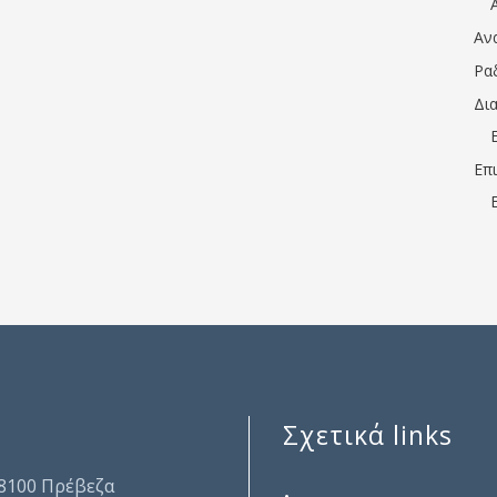
Αν
Ρα
Δι
Επ
Σχετικά links
.
48100 Πρέβεζα