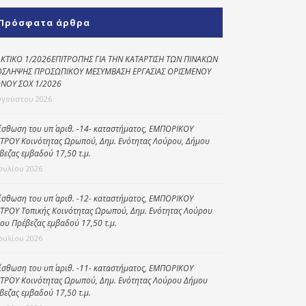
Κοινωνικό
Πρόσφατα άρθρα
παντοπωλείο
Kοινωνικό
ΚΤΙΚΟ 1/2026ΕΠΙΤΡΟΠΗΣ ΓΙΑ ΤΗΝ ΚΑΤΑΡΤΙΣΗ ΤΩΝ ΠΙΝΑΚΩΝ
φαρμακείο
ΣΛΗΨΗΣ ΠΡΟΣΩΠΙΚΟΥ ΜΕΣΥΜΒΑΣΗ ΕΡΓΑΣΙΑΣ ΟΡΙΣΜΕΝΟΥ
ΝΟΥ ΣΟΧ 1/2026
Πρόγραμμα
υγούστου 2026
“Βοήθεια στο σπίτι”
ίσθωση του υπ΄ αριθ. -14- καταστήματος, ΕΜΠΟΡΙΚΟΥ
Κέντρο Ημερήσιας
ΤΡΟΥ Κοινότητας Ωρωπού, Δημ. Ενότητας Λούρου, Δήμου
Φροντίδας
βεζας εμβαδού 17,50 τ.μ.
Ηλικιωμένων
Ιουλίου 2026
(Κ.Η.Φ.Η.) Πρέβεζας
ίσθωση του υπ΄ αριθ. -12- καταστήματος, ΕΜΠΟΡΙΚΟΥ
ΤΡΟΥ Τοπικής Κοινότητας Ωρωπού, Δημ. Ενότητας Λούρου
ου Πρέβεζας εμβαδού 17,50 τ.μ.
Ιουλίου 2026
ίσθωση του υπ΄ αριθ. -11- καταστήματος, ΕΜΠΟΡΙΚΟΥ
ΤΡΟΥ Κοινότητας Ωρωπού, Δημ. Ενότητας Λούρου Δήμου
βεζας εμβαδού 17,50 τ.μ.