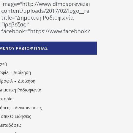
image="http://www.dimosprevezas.gr/wp-
content/uploads/2017/02/logo__radiofonias.jpg"
title="Δημοτική Ραδιοφωνία
Πρέβεζας "
facebook="https://www.facebook.com/%CE%9
%CE%A1%CE%B1%CE%B4%CE%B9%CE%BF%CF%86
%CE%A0%CF%81%CE%AD%CE%B2%CE%B5%CE%B6%
ΜΕΝΟΥ ΡΑΔΙΟΦΩΝΙΑΣ
1531194763766854/" artist="" ]
χική
οφίλ – Διοίκηση
Προφίλ – Διοίκηση
Δημοτική Ραδιοφωνία
Ιστορία
δήσεις – Ανακοινώσεις
Τοπικές Ειδήσεις
Μεταδόσεις