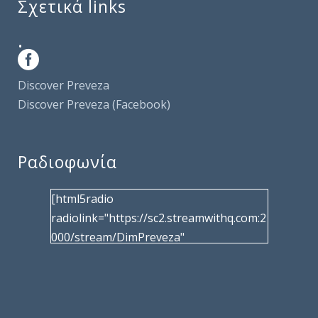
Σχετικά links
.
Discover Preveza
Discover Preveza (Facebook)
Ραδιοφωνία
[html5radio
radiolink="https://sc2.streamwithq.com:2
000/stream/DimPreveza"
radiotype="shoutcast2" bcolor="40566d"
frameborder="0" image="/wp-
content/uploads/2017/02/logo__radiofo
nias.jpg" title="Δημοτική Ραδιοφωνία