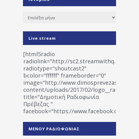
Ιστορικό
Live stream
[html5radio
radiolink="http://sc2.streamwithq.com:802
radiotype="shoutcast2"
bcolor="ffffff" frameborder="0"
image="http://www.dimosprevezas.gr/wp-
content/uploads/2017/02/logo__radiofonias
title="Δημοτική Ραδιοφωνία
Πρέβεζας "
facebook="https://www.facebook.co
%CE%A1%CE%B1%CE%B4%CE%B9%CE%BF%
%CE%A0%CF%81%CE%AD%CE%B2%CE%B5%
ΜΕΝΟΥ ΡΑΔΙΟΦΩΝΙΑΣ
1531194763766854/" artist="" ]