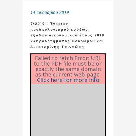
14 Ιανουαρίου 2019
7/2019 – Έγκριση
προϋπολογισμού εσόδων-
εξόδων οικονομικού έτους 2019
κληροδοτήματος Θεόδωρου και
Αικατερίνης Τσιντώση
Failed to fetch Error: URL
to the PDF file must be on
exactly the same domain
as the current web page.
Click here for more info