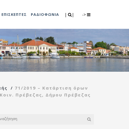
Search
|
|
ΕΠΙΣΚΕΠΤΕΣ
ΡΑΔΙΟΦΩΝΙΑ
|
|
->
0
λιτισμού
Τμήμα Πρόνοιας
7
ικές εκδηλώσεις
Κέντρο
συμβουλευτικής
υποστήριξης
πής
/
71/2019 – Κατάρτιση όρων
γυναικών
Κοιν. Πρέβεζας, Δήμου Πρέβεζας
Κέντρο ανοιχτής
προστασίας
ηλικιωμένων
(Κ.Α.Π.Η.)
Κέντρο κοινότητας