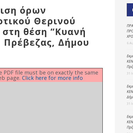
Καθαριότητα και
τιση όρων
περιβάλλον
οτικού Θερινού
Δημοτική
αστυνομία
ΠΡΑ
 στη θέση “Κυανή
ΠΡΟ
Γραφείο εσόδων
ΧΡΟ
. Πρέβεζας, Δήμου
6 Α
Παιδικοί σταθμοί
Πολιτική
Εκμ
ΚΕΝ
προστασία
Πρέ
he PDF file must be on exactly the same
31 
eb page.
Click here for more info
Εκμ
ΚΕΝ
Δήμ
31 
Εκμ
ΚΕΝ
Πρέ