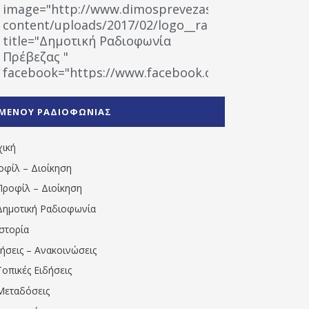
image="http://www.dimosprevezas.gr/wp-
content/uploads/2017/02/logo__radiofonias.jpg"
title="Δημοτική Ραδιοφωνία
Πρέβεζας "
facebook="https://www.facebook.com/%CE%9
%CE%A1%CE%B1%CE%B4%CE%B9%CE%BF%CF%86
%CE%A0%CF%81%CE%AD%CE%B2%CE%B5%CE%B6%
ΜΕΝΟΥ ΡΑΔΙΟΦΩΝΙΑΣ
1531194763766854/" artist="" ]
χική
οφίλ – Διοίκηση
Προφίλ – Διοίκηση
Δημοτική Ραδιοφωνία
Ιστορία
δήσεις – Ανακοινώσεις
Τοπικές Ειδήσεις
Μεταδόσεις