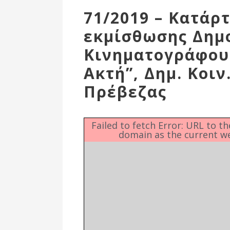
Επιτροπή
71/2019 – Κατάρ
Δημοτικές
εκμίσθωσης Δημ
Ενότητες
Κινηματογράφου
Ακτή”, Δημ. Κοιν
Πρέβεζας
Failed to fetch Error: URL to t
domain as the current w
Αθλητικές
Υποδομές
Αθλητικές
Εκδηλώσεις