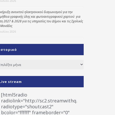
Ιουλίου 2026
κήρυξη ανοικτού ηλεκτρονικού διαγωνισμού για την
μήθεια γραφικής ύλης και φωτοαντιγραφικού χαρτιού για
έτη 2027 & 2028 για τις υπηρεσίες του Δήμου και τις Σχολικές
 Μονάδες
Ιουλίου 2026
Ιστορικό
τορικό
Live stream
[html5radio
radiolink="http://sc2.streamwithq.com:8028/stream
radiotype="shoutcast2"
bcolor="ffffff" frameborder="0"