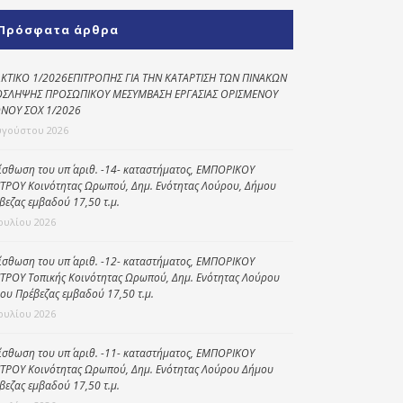
Κοινωνικό
Πρόσφατα άρθρα
παντοπωλείο
Kοινωνικό
ΚΤΙΚΟ 1/2026ΕΠΙΤΡΟΠΗΣ ΓΙΑ ΤΗΝ ΚΑΤΑΡΤΙΣΗ ΤΩΝ ΠΙΝΑΚΩΝ
φαρμακείο
ΣΛΗΨΗΣ ΠΡΟΣΩΠΙΚΟΥ ΜΕΣΥΜΒΑΣΗ ΕΡΓΑΣΙΑΣ ΟΡΙΣΜΕΝΟΥ
ΝΟΥ ΣΟΧ 1/2026
Πρόγραμμα
υγούστου 2026
“Βοήθεια στο σπίτι”
ίσθωση του υπ΄ αριθ. -14- καταστήματος, ΕΜΠΟΡΙΚΟΥ
Κέντρο Ημερήσιας
ΤΡΟΥ Κοινότητας Ωρωπού, Δημ. Ενότητας Λούρου, Δήμου
Φροντίδας
βεζας εμβαδού 17,50 τ.μ.
Ηλικιωμένων
Ιουλίου 2026
(Κ.Η.Φ.Η.) Πρέβεζας
ίσθωση του υπ΄ αριθ. -12- καταστήματος, ΕΜΠΟΡΙΚΟΥ
ΤΡΟΥ Τοπικής Κοινότητας Ωρωπού, Δημ. Ενότητας Λούρου
ου Πρέβεζας εμβαδού 17,50 τ.μ.
Ιουλίου 2026
ίσθωση του υπ΄ αριθ. -11- καταστήματος, ΕΜΠΟΡΙΚΟΥ
ΤΡΟΥ Κοινότητας Ωρωπού, Δημ. Ενότητας Λούρου Δήμου
βεζας εμβαδού 17,50 τ.μ.