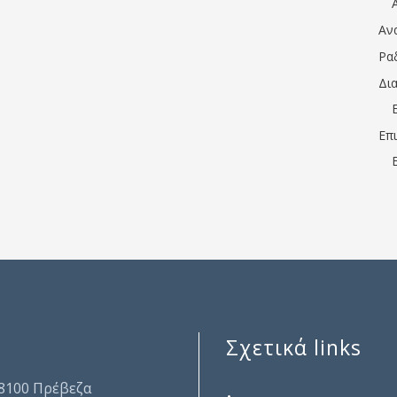
Αν
Ρα
Δι
Επ
Σχετικά links
.
48100 Πρέβεζα