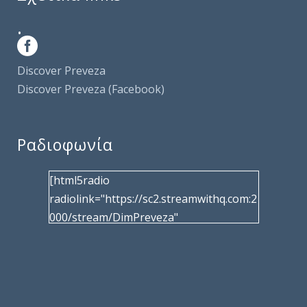
.
Discover Preveza
Discover Preveza (Facebook)
Ραδιοφωνία
[html5radio
radiolink="https://sc2.streamwithq.com:2
000/stream/DimPreveza"
radiotype="shoutcast2" bcolor="40566d"
frameborder="0" image="/wp-
content/uploads/2017/02/logo__radiofo
nias.jpg" title="Δημοτική Ραδιοφωνία