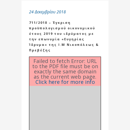
24 Δεκεμβρίου 2018
711/2018 – Έγκριση
προϋπολογισμού οικονομικού
έτους 2019 του ιδρύματος με
την επωνυμία «Ευγηρίας
Ίδρυμα» της Ι.Μ Νικοπόλεως &
Πρεβέζης
Failed to fetch Error: URL
to the PDF file must be on
exactly the same domain
as the current web page.
Click here for more info