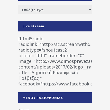
Ιστορικό
Live stream
[html5radio
radiolink="http://sc2.streamwithq.com:802
radiotype="shoutcast2"
bcolor="ffffff" frameborder="0"
image="http://www.dimosprevezas.gr/wp-
content/uploads/2017/02/logo__radiofonias
title="Δημοτική Ραδιοφωνία
Πρέβεζας "
facebook="https://www.facebook.co
%CE%A1%CE%B1%CE%B4%CE%B9%CE%BF%
%CE%A0%CF%81%CE%AD%CE%B2%CE%B5%
ΜΕΝΟΥ ΡΑΔΙΟΦΩΝΙΑΣ
1531194763766854/" artist="" ]