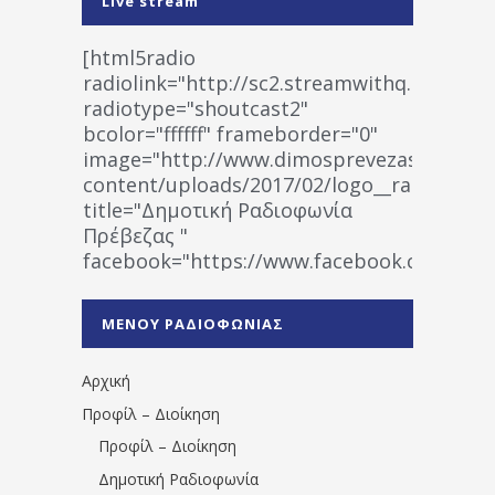
Live stream
[html5radio
radiolink="http://sc2.streamwithq.com:802
radiotype="shoutcast2"
bcolor="ffffff" frameborder="0"
image="http://www.dimosprevezas.gr/wp-
content/uploads/2017/02/logo__radiofonias
title="Δημοτική Ραδιοφωνία
Πρέβεζας "
facebook="https://www.facebook.co
%CE%A1%CE%B1%CE%B4%CE%B9%CE%BF%
%CE%A0%CF%81%CE%AD%CE%B2%CE%B5%
ΜΕΝΟΥ ΡΑΔΙΟΦΩΝΙΑΣ
1531194763766854/" artist="" ]
Αρχική
Προφίλ – Διοίκηση
Προφίλ – Διοίκηση
Δημοτική Ραδιοφωνία