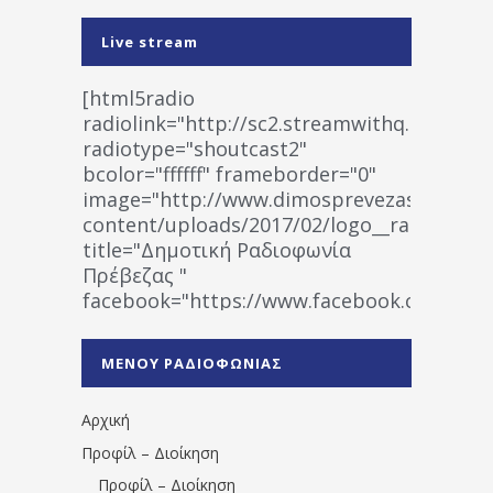
Live stream
[html5radio
radiolink="http://sc2.streamwithq.com:802
radiotype="shoutcast2"
bcolor="ffffff" frameborder="0"
image="http://www.dimosprevezas.gr/wp-
content/uploads/2017/02/logo__radiofonias
title="Δημοτική Ραδιοφωνία
Πρέβεζας "
facebook="https://www.facebook.co
%CE%A1%CE%B1%CE%B4%CE%B9%CE%BF%
%CE%A0%CF%81%CE%AD%CE%B2%CE%B5%
ΜΕΝΟΥ ΡΑΔΙΟΦΩΝΙΑΣ
1531194763766854/" artist="" ]
Αρχική
Προφίλ – Διοίκηση
Προφίλ – Διοίκηση