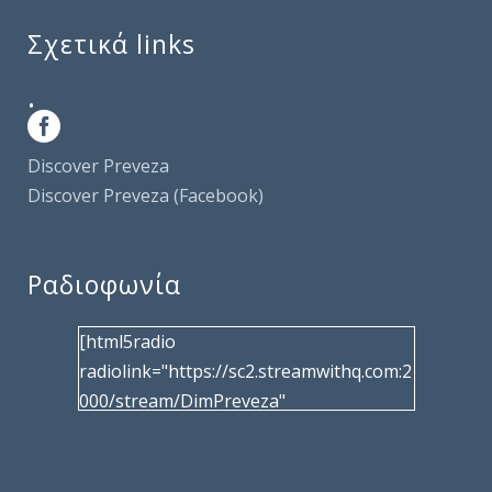
Σχετικά links
.
Discover Preveza
Discover Preveza (Facebook)
Ραδιοφωνία
[html5radio
radiolink="https://sc2.streamwithq.com:2
000/stream/DimPreveza"
radiotype="shoutcast2" bcolor="40566d"
frameborder="0" image="/wp-
content/uploads/2017/02/logo__radiofo