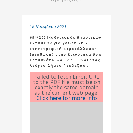
18 Νοεμβρίου 2021
694/2021Καθορισμός δημοτικών
εκτάσεων για γεωργική –
κτηνοτροφική εκμετάλλευση
(μίσθωση) στην Κοινότητα Άνω
Κοτσανόπουλο , Δημ. Ενότητας
Λούρου Δήμου Πρέβεζας..
Failed to fetch Error: URL
to the PDF file must be on
exactly the same domain
as the current web page.
Click here for more info