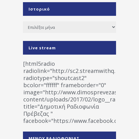
Ιστορικό
Ιστορικό
Live stream
[html5radio
radiolink="http://sc2.streamwithq.com:802
radiotype="shoutcast2"
bcolor="ffffff" frameborder="0"
image="http://www.dimosprevezas.gr/wp-
content/uploads/2017/02/logo__radiofonias
title="Δημοτική Ραδιοφωνία
Πρέβεζας "
facebook="https://www.facebook.co
%CE%A1%CE%B1%CE%B4%CE%B9%CE%BF%
%CE%A0%CF%81%CE%AD%CE%B2%CE%B5%
ΜΕΝΟΥ ΡΑΔΙΟΦΩΝΙΑΣ