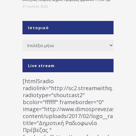
31 Ιουλίου 2026
Ιστορικό
Ιστορικό
Live stream
[html5radio
radiolink="http://sc2.streamwithq.com:802
radiotype="shoutcast2"
bcolor="ffffff" frameborder="0"
image="http://www.dimosprevezas.gr/wp-
content/uploads/2017/02/logo__radiofonias
title="Δημοτική Ραδιοφωνία
Πρέβεζας "