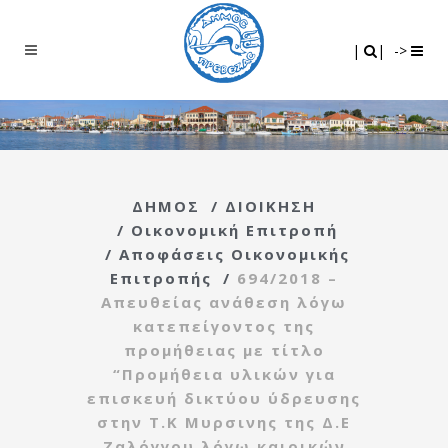
Search
|
|
|
|
->
ΔΗΜΟΣ
/
ΔΙΟΙΚΗΣΗ
/
Οικονομική Επιτροπή
/
Αποφάσεις Οικονομικής
Επιτροπής
/
694/2018 –
Απευθείας ανάθεση λόγω
κατεπείγοντος της
προμήθειας με τίτλο
“Προμήθεια υλικών για
επισκευή δικτύου ύδρευσης
στην Τ.Κ Μυρσινης της Δ.Ε
Ζαλόγγου λόγω καιρικών