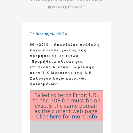
φαινομένων”
17 Δεκεμβρίου 2018
694/2018 – Απευθείας ανάθεση
λόγω κατεπείγοντος της
προμήθειας με τίτλο
“Προμήθεια υλικών για
επισκευή δικτύου ύδρευσης
στην Τ.Κ Μυρσινης της Δ.Ε
Ζαλόγγου λόγω καιρικών
φαινομένων”
Failed to fetch Error: URL
to the PDF file must be on
exactly the same domain
as the current web page.
Click here for more info