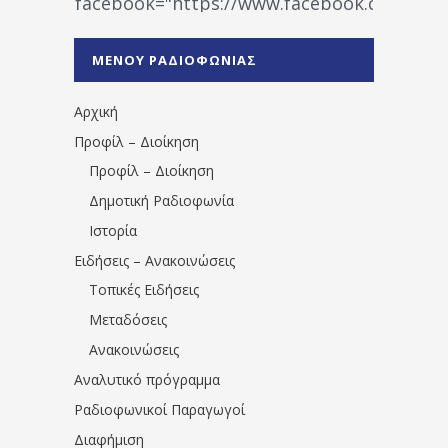
facebook="https://www.facebook.co
%CE%A1%CE%B1%CE%B4%CE%B9%CE%BF%
%CE%A0%CF%81%CE%AD%CE%B2%CE%B5%
ΜΕΝΟΥ ΡΑΔΙΟΦΩΝΙΑΣ
1531194763766854/" artist="" ]
Αρχική
Προφίλ – Διοίκηση
Προφίλ – Διοίκηση
Δημοτική Ραδιοφωνία
Ιστορία
Ειδήσεις – Ανακοινώσεις
Τοπικές Ειδήσεις
Μεταδόσεις
Ανακοινώσεις
Αναλυτικό πρόγραμμα
Ραδιοφωνικοί Παραγωγοί
Διαφήμιση