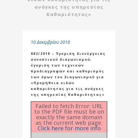
ανάγκες της υπηρεσίας
Καθαριότητας»
10 Δεκεμβρίου 2018
682/2018 – Έγκριση διενέργειας
συνοπτικού διαγωνισμού,
έγκριση των τεχνικών
προδιαγραφών και καθορισμός
των όρων του διαγωνισμού για
«Προμήθεια ειδών
καθαριότητας για τις ανάγκες
της υπηρεσίας Καθαριότητας»
Failed to fetch Error: URL
to the PDF file must be on
exactly the same domain
as the current web page.
Click here for more info