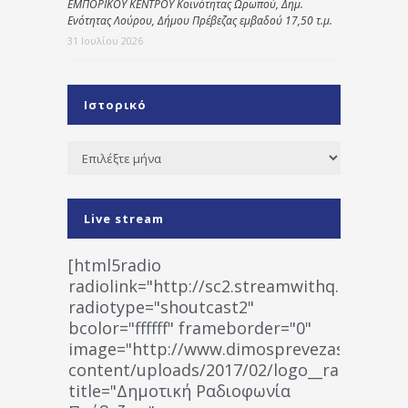
ΕΜΠΟΡΙΚΟΥ ΚΕΝΤΡΟΥ Κοινότητας Ωρωπού, Δημ.
Ενότητας Λούρου, Δήμου Πρέβεζας εμβαδού 17,50 τ.μ.
31 Ιουλίου 2026
Ιστορικό
Ιστορικό
Live stream
[html5radio
radiolink="http://sc2.streamwithq.com:802
radiotype="shoutcast2"
bcolor="ffffff" frameborder="0"
image="http://www.dimosprevezas.gr/wp-
content/uploads/2017/02/logo__radiofonias
title="Δημοτική Ραδιοφωνία