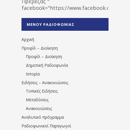
Πρέβεζας "
facebook="https://www.facebook.co
%CE%A1%CE%B1%CE%B4%CE%B9%CE%BF%
%CE%A0%CF%81%CE%AD%CE%B2%CE%B5%
ΜΕΝΟΥ ΡΑΔΙΟΦΩΝΙΑΣ
1531194763766854/" artist="" ]
Αρχική
Προφίλ – Διοίκηση
Προφίλ – Διοίκηση
Δημοτική Ραδιοφωνία
Ιστορία
Ειδήσεις – Ανακοινώσεις
Τοπικές Ειδήσεις
Μεταδόσεις
Ανακοινώσεις
Αναλυτικό πρόγραμμα
Ραδιοφωνικοί Παραγωγοί