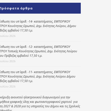
Κοινωνικό
Πρόσφατα άρθρα
παντοπωλείο
Kοινωνικό
ίσθωση του υπ΄ αριθ. -14- καταστήματος, ΕΜΠΟΡΙΚΟΥ
φαρμακείο
ΤΡΟΥ Κοινότητας Ωρωπού, Δημ. Ενότητας Λούρου, Δήμου
βεζας εμβαδού 17,50 τ.μ.
Πρόγραμμα
Ιουλίου 2026
“Βοήθεια στο σπίτι”
ίσθωση του υπ΄ αριθ. -12- καταστήματος, ΕΜΠΟΡΙΚΟΥ
Κέντρο Ημερήσιας
ΤΡΟΥ Τοπικής Κοινότητας Ωρωπού, Δημ. Ενότητας Λούρου
Φροντίδας
ου Πρέβεζας εμβαδού 17,50 τ.μ.
Ηλικιωμένων
Ιουλίου 2026
(Κ.Η.Φ.Η.) Πρέβεζας
ίσθωση του υπ΄ αριθ. -11- καταστήματος, ΕΜΠΟΡΙΚΟΥ
ΤΡΟΥ Κοινότητας Ωρωπού, Δημ. Ενότητας Λούρου Δήμου
βεζας εμβαδού 17,50 τ.μ.
Ιουλίου 2026
κήρυξη ανοικτού ηλεκτρονικού διαγωνισμού για την
μήθεια γραφικής ύλης και φωτοαντιγραφικού χαρτιού για
έτη 2027 & 2028 για τις υπηρεσίες του Δήμου και τις Σχολικές
 Μονάδες