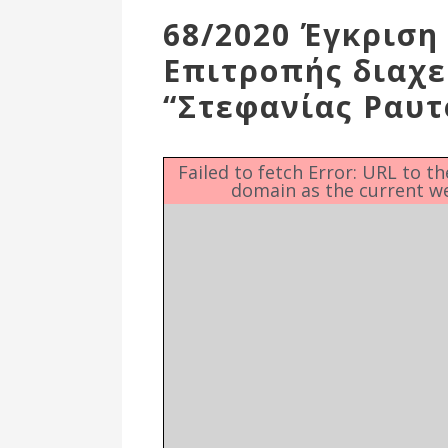
Επιτροπή
68/2020 Έγκριση
Δημοτικές
Επιτροπής διαχε
Ενότητες
“Στεφανίας Ραυ
Failed to fetch Error: URL to t
domain as the current w
Αθλητικές
Υποδομές
Αθλητικές
Εκδηλώσεις