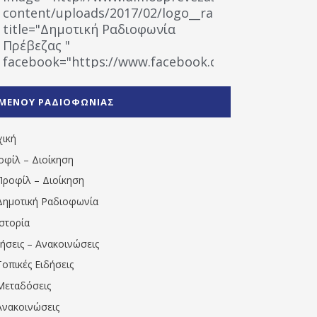
content/uploads/2017/02/logo__radiofonias.jpg"
title="Δημοτική Ραδιοφωνία
Πρέβεζας "
facebook="https://www.facebook.com/%CE%9
%CE%A1%CE%B1%CE%B4%CE%B9%CE%BF%CF%86
%CE%A0%CF%81%CE%AD%CE%B2%CE%B5%CE%B6%
ΜΕΝΟΥ ΡΑΔΙΟΦΩΝΙΑΣ
1531194763766854/" artist="" ]
χική
οφίλ – Διοίκηση
Προφίλ – Διοίκηση
Δημοτική Ραδιοφωνία
Ιστορία
δήσεις – Ανακοινώσεις
Τοπικές Ειδήσεις
Μεταδόσεις
Ανακοινώσεις