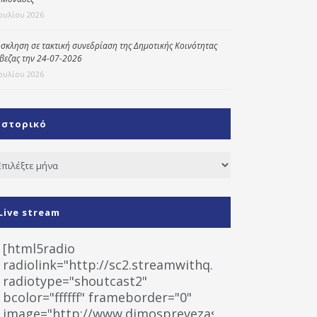
Ιουλίου 2026
σκληση σε τακτική συνεδρίαση της Δημοτικής Κοινότητας
βεζας την 24-07-2026
Ιουλίου 2026
Ιστορικό
τορικό
Live stream
[html5radio
radiolink="http://sc2.streamwithq.com:8028/stream
radiotype="shoutcast2"
bcolor="ffffff" frameborder="0"
image="http://www.dimosprevezas.gr/wp-