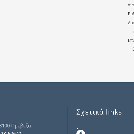
Αν
Ρα
Δι
Επ
Σχετικά links
.
48100 Πρέβεζα
823-60640