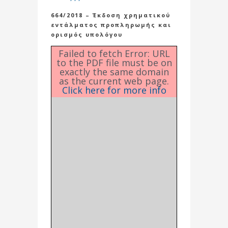
664/2018 – Έκδοση χρηματικού
εντάλματος προπληρωμής και
ορισμός υπολόγου
Failed to fetch Error: URL
to the PDF file must be on
exactly the same domain
as the current web page.
Click here for more info