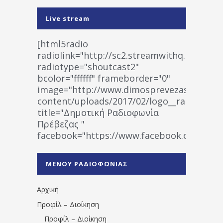
Live stream
[html5radio
radiolink="http://sc2.streamwithq.com:802
radiotype="shoutcast2"
bcolor="ffffff" frameborder="0"
image="http://www.dimosprevezas.gr/wp-
content/uploads/2017/02/logo__radiofonias
title="Δημοτική Ραδιοφωνία
Πρέβεζας "
facebook="https://www.facebook.co
%CE%A1%CE%B1%CE%B4%CE%B9%CE%BF%
%CE%A0%CF%81%CE%AD%CE%B2%CE%B5%
ΜΕΝΟΥ ΡΑΔΙΟΦΩΝΙΑΣ
1531194763766854/" artist="" ]
Αρχική
Προφίλ – Διοίκηση
Προφίλ – Διοίκηση