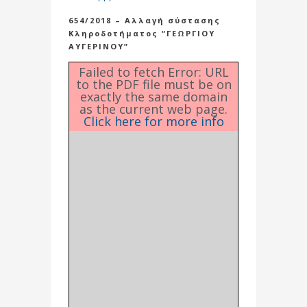
654/2018 – Αλλαγή σύστασης
Κληροδοτήματος “ΓΕΩΡΓΙΟΥ
ΑΥΓΕΡΙΝΟΥ”
Failed to fetch Error: URL
to the PDF file must be on
exactly the same domain
as the current web page.
Click here for more info