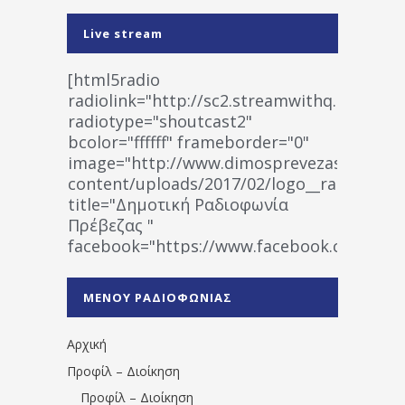
Live stream
[html5radio
radiolink="http://sc2.streamwithq.com:802
radiotype="shoutcast2"
bcolor="ffffff" frameborder="0"
image="http://www.dimosprevezas.gr/wp-
content/uploads/2017/02/logo__radiofonias
title="Δημοτική Ραδιοφωνία
Πρέβεζας "
facebook="https://www.facebook.co
%CE%A1%CE%B1%CE%B4%CE%B9%CE%BF%
%CE%A0%CF%81%CE%AD%CE%B2%CE%B5%
ΜΕΝΟΥ ΡΑΔΙΟΦΩΝΙΑΣ
1531194763766854/" artist="" ]
Αρχική
Προφίλ – Διοίκηση
Προφίλ – Διοίκηση