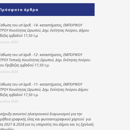
Κοινωνικό
Πρόσφατα άρθρα
παντοπωλείο
Kοινωνικό
ίσθωση του υπ΄ αριθ. -14- καταστήματος, ΕΜΠΟΡΙΚΟΥ
φαρμακείο
ΤΡΟΥ Κοινότητας Ωρωπού, Δημ. Ενότητας Λούρου, Δήμου
βεζας εμβαδού 17,50 τ.μ.
Πρόγραμμα
Ιουλίου 2026
“Βοήθεια στο σπίτι”
ίσθωση του υπ΄ αριθ. -12- καταστήματος, ΕΜΠΟΡΙΚΟΥ
Κέντρο Ημερήσιας
ΤΡΟΥ Τοπικής Κοινότητας Ωρωπού, Δημ. Ενότητας Λούρου
Φροντίδας
ου Πρέβεζας εμβαδού 17,50 τ.μ.
Ηλικιωμένων
Ιουλίου 2026
(Κ.Η.Φ.Η.) Πρέβεζας
ίσθωση του υπ΄ αριθ. -11- καταστήματος, ΕΜΠΟΡΙΚΟΥ
ΤΡΟΥ Κοινότητας Ωρωπού, Δημ. Ενότητας Λούρου Δήμου
βεζας εμβαδού 17,50 τ.μ.
Ιουλίου 2026
κήρυξη ανοικτού ηλεκτρονικού διαγωνισμού για την
μήθεια γραφικής ύλης και φωτοαντιγραφικού χαρτιού για
έτη 2027 & 2028 για τις υπηρεσίες του Δήμου και τις Σχολικές
 Μονάδες