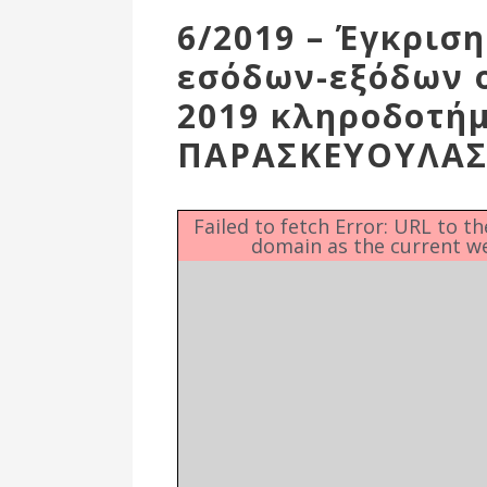
Επιτροπή
6/2019 – Έγκρισ
Δημοτικές
εσόδων-εξόδων ο
Ενότητες
2019 κληροδοτή
ΠΑΡΑΣΚΕΥΟΥΛΑ
Failed to fetch Error: URL to t
domain as the current w
Αθλητικές
Υποδομές
Αθλητικές
Εκδηλώσεις