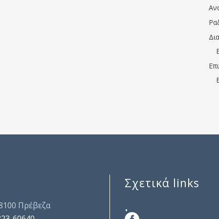
Αν
Ρα
Δι
Επ
Σχετικά links
.
48100 Πρέβεζα
823-60640