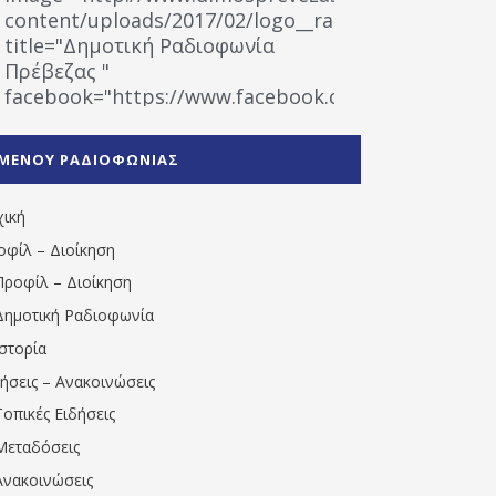
content/uploads/2017/02/logo__radiofonias.jpg"
title="Δημοτική Ραδιοφωνία
Πρέβεζας "
facebook="https://www.facebook.com/%CE%9
%CE%A1%CE%B1%CE%B4%CE%B9%CE%BF%CF%86
%CE%A0%CF%81%CE%AD%CE%B2%CE%B5%CE%B6%
ΜΕΝΟΥ ΡΑΔΙΟΦΩΝΙΑΣ
1531194763766854/" artist="" ]
χική
οφίλ – Διοίκηση
Προφίλ – Διοίκηση
Δημοτική Ραδιοφωνία
Ιστορία
δήσεις – Ανακοινώσεις
Τοπικές Ειδήσεις
Μεταδόσεις
Ανακοινώσεις