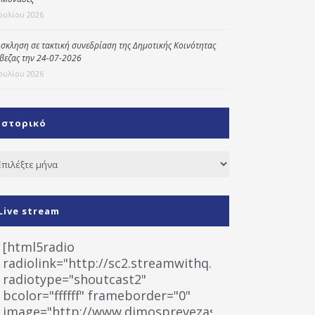
Ιουλίου 2026
σκληση σε τακτική συνεδρίαση της Δημοτικής Κοινότητας
βεζας την 24-07-2026
Ιουλίου 2026
Ιστορικό
τορικό
Live stream
[html5radio
radiolink="http://sc2.streamwithq.com:8028/stream
radiotype="shoutcast2"
bcolor="ffffff" frameborder="0"
image="http://www.dimosprevezas.gr/wp-