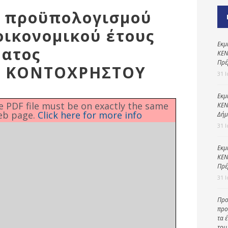
Καθαριότητα και
η προϋπολογισμού
περιβάλλον
ικονομικού έτους
Δημοτική
αστυνομία
Εκμ
ματος
ΚΕΝ
Γραφείο εσόδων
Πρέ
Σ ΚΟΝΤΟΧΡΗΣΤΟΥ
31 
Παιδικοί σταθμοί
Πολιτική
Εκμ
he PDF file must be on exactly the same
ΚΕΝ
προστασία
eb page.
Click here for more info
Δήμ
31 
Εκμ
ΚΕΝ
Πρέ
31 
Προ
προ
τα 
του