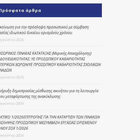
Κοινωνικό
Πρόσφατα άρθρα
παντοπωλείο
Kοινωνικό
κοίνωση για την πρόσληψη προσωπικού με σύμβαση
φαρμακείο
ασίας ιδιωτικού δικαίου ορισμένου χρόνου
υγούστου 2026
Πρόγραμμα
“Βοήθεια στο σπίτι”
ΣΩΡΙΝΟΣ ΠΙΝΑΚΑΣ ΚΑΤΑΤΑΞΗΣ (Μερικής Απασχόλησης)
ΔΟΥ/ΕΙΔΙΚΟΤΗΤΑΣ: ΥΕ ΠΡΟΣΩΠΙΚΟΥ ΚΑΘΑΡΙΟΤΗΤΑΣ
Κέντρο Ημερήσιας
ΤΕΡΙΚΩΝ ΧΩΡΩΝ/ΥΕ ΠΡΟΣΩΠΙΚΟΥ ΚΑΘΑΡΙΟΤΗΤΑΣ ΣΧΟΛΙΚΩΝ
Φροντίδας
ΝΑΔΩΝ
Ηλικιωμένων
υγούστου 2026
(Κ.Η.Φ.Η.) Πρέβεζας
κήρυξη δημοπρασίας μίσθωσης ακινήτου για τη λειτουργία
ου μεταφόρτωσης της ανακύκλωσης
υγούστου 2026
ΚΤΙΚΟ 1/2026ΕΠΙΤΡΟΠΗΣ ΓΙΑ ΤΗΝ ΚΑΤΑΡΤΙΣΗ ΤΩΝ ΠΙΝΑΚΩΝ
ΣΛΗΨΗΣ ΠΡΟΣΩΠΙΚΟΥ ΜΕΣΥΜΒΑΣΗ ΕΡΓΑΣΙΑΣ ΟΡΙΣΜΕΝΟΥ
ΝΟΥ ΣΟΧ 1/2026
υγούστου 2026