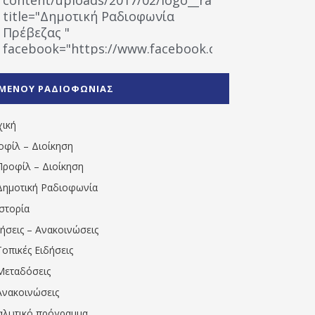
title="Δημοτική Ραδιοφωνία
Πρέβεζας "
facebook="https://www.facebook.com/%CE%9
%CE%A1%CE%B1%CE%B4%CE%B9%CE%BF%CF%86
%CE%A0%CF%81%CE%AD%CE%B2%CE%B5%CE%B6%
ΜΕΝΟΥ ΡΑΔΙΟΦΩΝΙΑΣ
1531194763766854/" artist="" ]
χική
οφίλ – Διοίκηση
Προφίλ – Διοίκηση
Δημοτική Ραδιοφωνία
Ιστορία
δήσεις – Ανακοινώσεις
Τοπικές Ειδήσεις
Μεταδόσεις
Ανακοινώσεις
αλυτικό πρόγραμμα