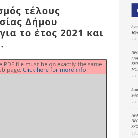
Καθαριότητα και
σμός τέλους
περιβάλλον
σίας Δήμου
Δημοτική
αστυνομία
Ανα
για το έτος 2021 και
εργ
Γραφείο εσόδων
7 Α
.
Παιδικοί σταθμοί
ΠΡΟ
Πολιτική
ΚΛΑ
he PDF file must be on exactly the same
ΕΣΩ
προστασία
eb page.
Click here for more info
ΜΟ
7 Α
Δια
χώρ
7 Α
ΠΡΑ
ΠΡΟ
ΧΡΟ
6 Α