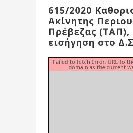
Επιτροπή
615/2020 Καθορι
Δημοτικές
Ακίνητης Περιου
Ενότητες
Πρέβεζας (ΤΑΠ), 
εισήγηση στο Δ.Σ
Failed to fetch Error: URL to t
domain as the current w
Αθλητικές
Υποδομές
Αθλητικές
Εκδηλώσεις