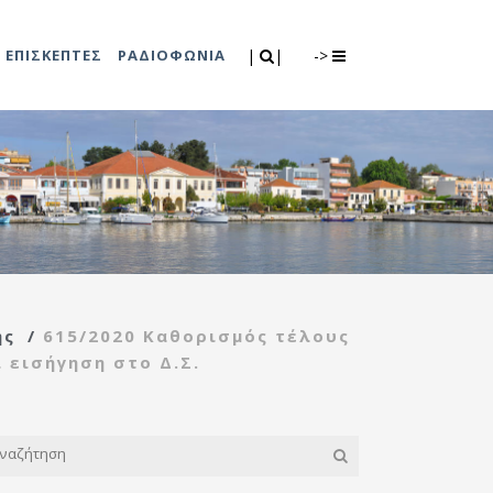
Search
|
|
ΕΠΙΣΚΕΠΤΕΣ
ΡΑΔΙΟΦΩΝΙΑ
|
|
->
0
λιτισμού
Τμήμα Πρόνοιας
7
ικές εκδηλώσεις
Κέντρο
συμβουλευτικής
υποστήριξης
ής
/
615/2020 Καθορισμός τέλους
γυναικών
 εισήγηση στο Δ.Σ.
Κέντρο ανοιχτής
προστασίας
ηλικιωμένων
(Κ.Α.Π.Η.)
Κέντρο κοινότητας