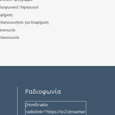
διοφωνικοί Παραγωγοί
αφήμιση
Επικοινωνήστε για διαφήμιση
ικοινωνία
Επικοινωνία
Ραδιοφωνία
[html5radio
radiolink="https://sc2.streamwi