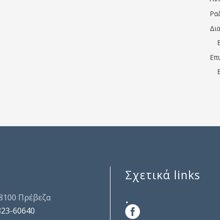
Ρα
Δι
Επ
Σχετικά links
.
48100 Πρέβεζα
823-60640