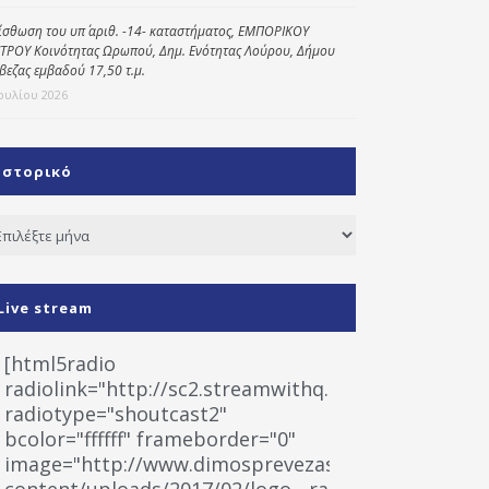
ίσθωση του υπ΄ αριθ. -14- καταστήματος, ΕΜΠΟΡΙΚΟΥ
ΤΡΟΥ Κοινότητας Ωρωπού, Δημ. Ενότητας Λούρου, Δήμου
βεζας εμβαδού 17,50 τ.μ.
Ιουλίου 2026
Ιστορικό
τορικό
Live stream
[html5radio
radiolink="http://sc2.streamwithq.com:8028/stream
radiotype="shoutcast2"
bcolor="ffffff" frameborder="0"
image="http://www.dimosprevezas.gr/wp-
content/uploads/2017/02/logo__radiofonias.jpg"