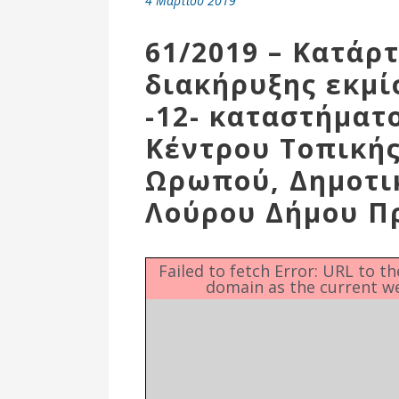
4 Μαρτίου 2019
Επιτροπή
Δημοτικές
61/2019 – Κατάρ
Ενότητες
διακήρυξης εκμί
-12- καταστήματ
Κέντρου Τοπικής
Ωρωπού, Δημοτι
Λούρου Δήμου Π
Failed to fetch Error: URL to t
domain as the current w
Αθλητικές
Υποδομές
Αθλητικές
Εκδηλώσεις