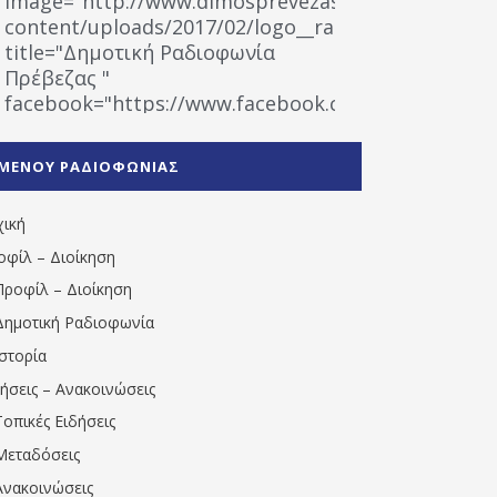
image="http://www.dimosprevezas.gr/wp-
content/uploads/2017/02/logo__radiofonias.jpg"
title="Δημοτική Ραδιοφωνία
Πρέβεζας "
facebook="https://www.facebook.com/%CE%9
%CE%A1%CE%B1%CE%B4%CE%B9%CE%BF%CF%86
%CE%A0%CF%81%CE%AD%CE%B2%CE%B5%CE%B6%
ΜΕΝΟΥ ΡΑΔΙΟΦΩΝΙΑΣ
1531194763766854/" artist="" ]
χική
οφίλ – Διοίκηση
Προφίλ – Διοίκηση
Δημοτική Ραδιοφωνία
Ιστορία
δήσεις – Ανακοινώσεις
Τοπικές Ειδήσεις
Μεταδόσεις
Ανακοινώσεις