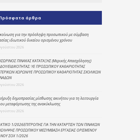
Κοινωνικό
παντοπωλείο
Πρόσφατα άρθρα
Kοινωνικό
φαρμακείο
κοίνωση για την πρόσληψη προσωπικού με σύμβαση
ασίας ιδιωτικού δικαίου ορισμένου χρόνου
Πρόγραμμα
υγούστου 2026
“Βοήθεια στο σπίτι”
Κέντρο Ημερήσιας
ΣΩΡΙΝΟΣ ΠΙΝΑΚΑΣ ΚΑΤΑΤΑΞΗΣ (Μερικής Απασχόλησης)
ΔΟΥ/ΕΙΔΙΚΟΤΗΤΑΣ: ΥΕ ΠΡΟΣΩΠΙΚΟΥ ΚΑΘΑΡΙΟΤΗΤΑΣ
Φροντίδας
ΤΕΡΙΚΩΝ ΧΩΡΩΝ/ΥΕ ΠΡΟΣΩΠΙΚΟΥ ΚΑΘΑΡΙΟΤΗΤΑΣ ΣΧΟΛΙΚΩΝ
Ηλικιωμένων
ΝΑΔΩΝ
(Κ.Η.Φ.Η.) Πρέβεζας
υγούστου 2026
κήρυξη δημοπρασίας μίσθωσης ακινήτου για τη λειτουργία
ου μεταφόρτωσης της ανακύκλωσης
υγούστου 2026
ΚΤΙΚΟ 1/2026ΕΠΙΤΡΟΠΗΣ ΓΙΑ ΤΗΝ ΚΑΤΑΡΤΙΣΗ ΤΩΝ ΠΙΝΑΚΩΝ
ΣΛΗΨΗΣ ΠΡΟΣΩΠΙΚΟΥ ΜΕΣΥΜΒΑΣΗ ΕΡΓΑΣΙΑΣ ΟΡΙΣΜΕΝΟΥ
ΝΟΥ ΣΟΧ 1/2026