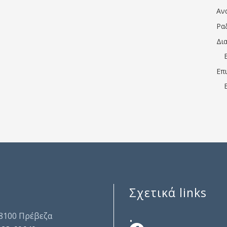
Αν
Ρα
Δι
Επ
Σχετικά links
.
48100 Πρέβεζα