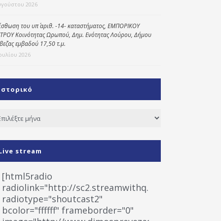
υγούστου 2026
ίσθωση του υπ΄ αριθ. -14- καταστήματος, ΕΜΠΟΡΙΚΟΥ
ΤΡΟΥ Κοινότητας Ωρωπού, Δημ. Ενότητας Λούρου, Δήμου
βεζας εμβαδού 17,50 τ.μ.
Ιουλίου 2026
Ιστορικό
τορικό
Live stream
[html5radio
radiolink="http://sc2.streamwithq.com:8028/stream
radiotype="shoutcast2"
bcolor="ffffff" frameborder="0"