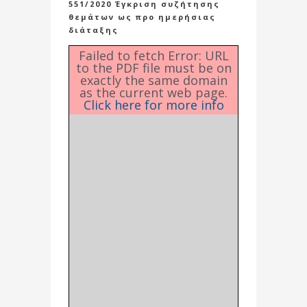
551/2020 Έγκριση συζήτησης
θεμάτων ως προ ημερήσιας
διάταξης
Failed to fetch Error: URL
to the PDF file must be on
exactly the same domain
as the current web page.
Click here for more info