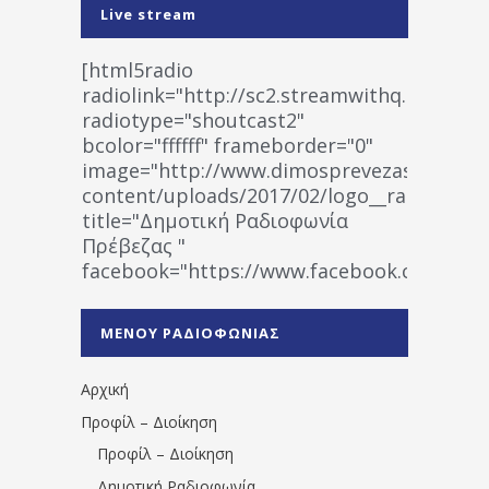
Live stream
[html5radio
radiolink="http://sc2.streamwithq.com:802
radiotype="shoutcast2"
bcolor="ffffff" frameborder="0"
image="http://www.dimosprevezas.gr/wp-
content/uploads/2017/02/logo__radiofonias
title="Δημοτική Ραδιοφωνία
Πρέβεζας "
facebook="https://www.facebook.co
%CE%A1%CE%B1%CE%B4%CE%B9%CE%BF%
%CE%A0%CF%81%CE%AD%CE%B2%CE%B5%
ΜΕΝΟΥ ΡΑΔΙΟΦΩΝΙΑΣ
1531194763766854/" artist="" ]
Αρχική
Προφίλ – Διοίκηση
Προφίλ – Διοίκηση
Δημοτική Ραδιοφωνία