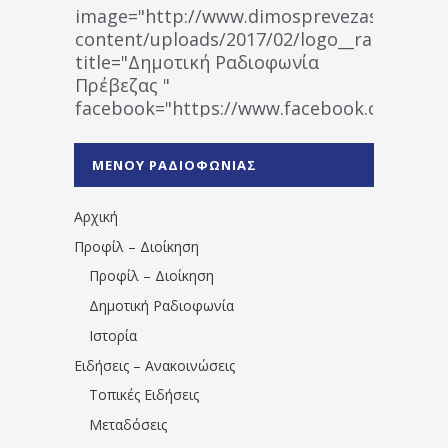
image="http://www.dimosprevezas.gr/wp-
content/uploads/2017/02/logo__radiofonias
title="Δημοτική Ραδιοφωνία
Πρέβεζας "
facebook="https://www.facebook.co
%CE%A1%CE%B1%CE%B4%CE%B9%CE%BF%
%CE%A0%CF%81%CE%AD%CE%B2%CE%B5%
ΜΕΝΟΥ ΡΑΔΙΟΦΩΝΙΑΣ
1531194763766854/" artist="" ]
Αρχική
Προφίλ – Διοίκηση
Προφίλ – Διοίκηση
Δημοτική Ραδιοφωνία
Ιστορία
Ειδήσεις – Ανακοινώσεις
Τοπικές Ειδήσεις
Μεταδόσεις