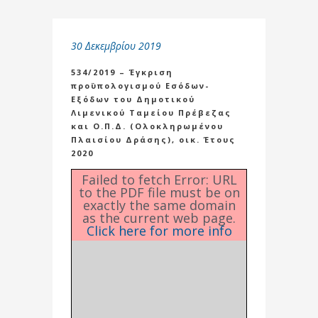
30 Δεκεμβρίου 2019
534/2019 – Έγκριση
προϋπολογισμού Εσόδων-
Εξόδων του Δημοτικού
Λιμενικού Ταμείου Πρέβεζας
και Ο.Π.Δ. (Ολοκληρωμένου
Πλαισίου Δράσης), οικ. Έτους
2020
Failed to fetch Error: URL
to the PDF file must be on
exactly the same domain
as the current web page.
Click here for more info