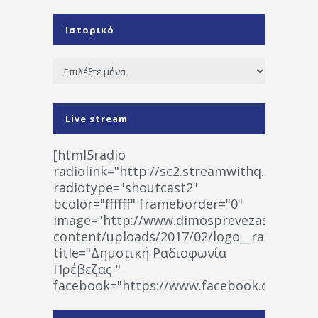
Ιστορικό
Ιστορικό
Live stream
[html5radio
radiolink="http://sc2.streamwithq.com:802
radiotype="shoutcast2"
bcolor="ffffff" frameborder="0"
image="http://www.dimosprevezas.gr/wp-
content/uploads/2017/02/logo__radiofonias
title="Δημοτική Ραδιοφωνία
Πρέβεζας "
facebook="https://www.facebook.co
%CE%A1%CE%B1%CE%B4%CE%B9%CE%BF%
%CE%A0%CF%81%CE%AD%CE%B2%CE%B5%