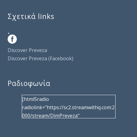
Σχετικά links
.
Discover Preveza
Discover Preveza (Facebook)
Ραδιοφωνία
[html5radio
radiolink="https://sc2.streamwithq.com:2
000/stream/DimPreveza"
radiotype="shoutcast2" bcolor="40566d"
frameborder="0" image="/wp-