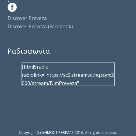
Discover Preveza
Discover Preveza (Facebook)
Ραδιοφωνία
[html5radio
radiolink="https://sc2.streamwithq.com:2
000/stream/DimPreveza"
radiotype="shoutcast2" bcolor="40566d"
frameborder="0" image="/wp-
content/uploads/2017/02/logo__radiofo
nias.jpg" title="Δημοτική Ραδιοφωνία
Πρέβεζας"
facebook="https://www.facebook.com/%
Copyright (c) ΔΗΜΟΣ ΠΡΕΒΕΖΑΣ 2016. All rights reserved.