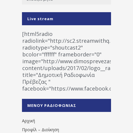
Live stream
[html5radio
radiolink="http://sc2.streamwithq.com:802
radiotype="shoutcast2"
bcolor="ffffff" frameborder="0"
image="http://www.dimosprevezas.gr/wp-
content/uploads/2017/02/logo__radiofonias
title="Δημοτική Ραδιοφωνία
Πρέβεζας "
facebook="https://www.facebook.co
%CE%A1%CE%B1%CE%B4%CE%B9%CE%BF%
%CE%A0%CF%81%CE%AD%CE%B2%CE%B5%
ΜΕΝΟΥ ΡΑΔΙΟΦΩΝΙΑΣ
1531194763766854/" artist="" ]
Αρχική
Προφίλ – Διοίκηση