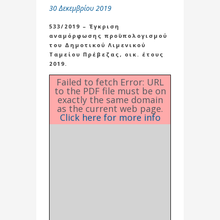
30 Δεκεμβρίου 2019
533/2019 – Έγκριση
αναμόρφωσης προϋπολογισμού
του Δημοτικού Λιμενικού
Ταμείου Πρέβεζας, οικ. έτους
2019.
Failed to fetch Error: URL
to the PDF file must be on
exactly the same domain
as the current web page.
Click here for more info