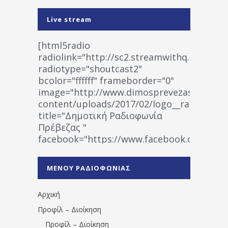
Live stream
[html5radio
radiolink="http://sc2.streamwithq.com:802
radiotype="shoutcast2"
bcolor="ffffff" frameborder="0"
image="http://www.dimosprevezas.gr/wp-
content/uploads/2017/02/logo__radiofonias
title="Δημοτική Ραδιοφωνία
Πρέβεζας "
facebook="https://www.facebook.co
%CE%A1%CE%B1%CE%B4%CE%B9%CE%BF%
%CE%A0%CF%81%CE%AD%CE%B2%CE%B5%
ΜΕΝΟΥ ΡΑΔΙΟΦΩΝΙΑΣ
1531194763766854/" artist="" ]
Αρχική
Προφίλ – Διοίκηση
Προφίλ – Διοίκηση