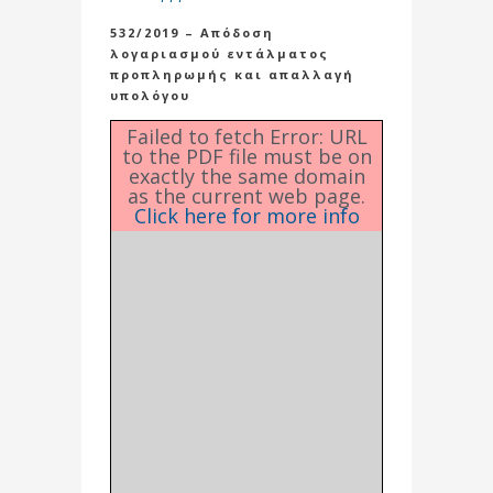
532/2019 – Απόδοση
λογαριασμού εντάλματος
προπληρωμής και απαλλαγή
υπολόγου
Failed to fetch Error: URL
to the PDF file must be on
exactly the same domain
as the current web page.
Click here for more info