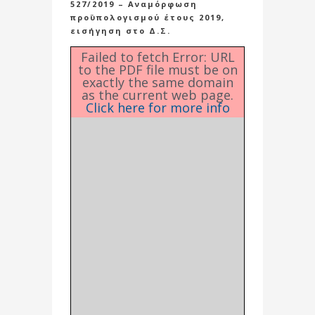
527/2019 – Αναμόρφωση
προϋπολογισμού έτους 2019,
εισήγηση στο Δ.Σ.
Failed to fetch Error: URL
to the PDF file must be on
exactly the same domain
as the current web page.
Click here for more info