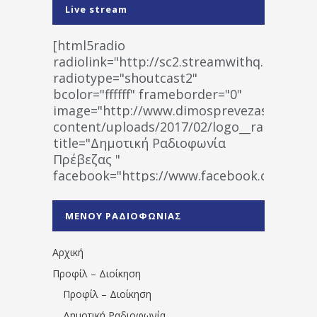
Live stream
[html5radio
radiolink="http://sc2.streamwithq.com:802
radiotype="shoutcast2"
bcolor="ffffff" frameborder="0"
image="http://www.dimosprevezas.gr/wp-
content/uploads/2017/02/logo__radiofonias
title="Δημοτική Ραδιοφωνία
Πρέβεζας "
facebook="https://www.facebook.co
%CE%A1%CE%B1%CE%B4%CE%B9%CE%BF%
%CE%A0%CF%81%CE%AD%CE%B2%CE%B5%
ΜΕΝΟΥ ΡΑΔΙΟΦΩΝΙΑΣ
1531194763766854/" artist="" ]
Αρχική
Προφίλ – Διοίκηση
Προφίλ – Διοίκηση
Δημοτική Ραδιοφωνία