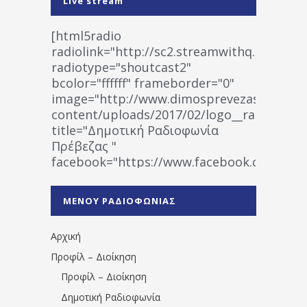
Live stream
[html5radio
radiolink="http://sc2.streamwithq.com:802
radiotype="shoutcast2"
bcolor="ffffff" frameborder="0"
image="http://www.dimosprevezas.gr/wp-
content/uploads/2017/02/logo__radiofonias
title="Δημοτική Ραδιοφωνία
Πρέβεζας "
facebook="https://www.facebook.co
%CE%A1%CE%B1%CE%B4%CE%B9%CE%BF%
%CE%A0%CF%81%CE%AD%CE%B2%CE%B5%
ΜΕΝΟΥ ΡΑΔΙΟΦΩΝΙΑΣ
1531194763766854/" artist="" ]
Αρχική
Προφίλ – Διοίκηση
Προφίλ – Διοίκηση
Δημοτική Ραδιοφωνία