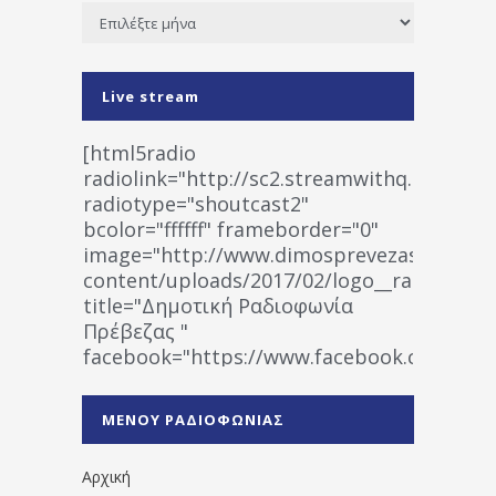
Ιστορικό
Live stream
[html5radio
radiolink="http://sc2.streamwithq.com:802
radiotype="shoutcast2"
bcolor="ffffff" frameborder="0"
image="http://www.dimosprevezas.gr/wp-
content/uploads/2017/02/logo__radiofonias
title="Δημοτική Ραδιοφωνία
Πρέβεζας "
facebook="https://www.facebook.co
%CE%A1%CE%B1%CE%B4%CE%B9%CE%BF%
%CE%A0%CF%81%CE%AD%CE%B2%CE%B5%
ΜΕΝΟΥ ΡΑΔΙΟΦΩΝΙΑΣ
1531194763766854/" artist="" ]
Αρχική