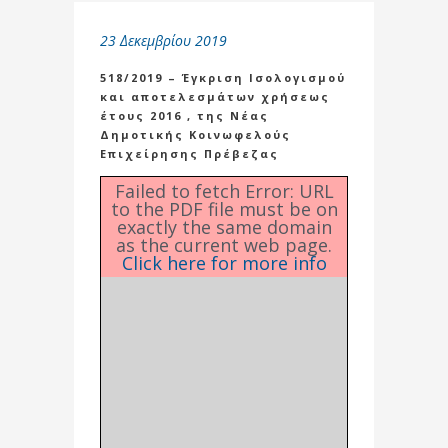
23 Δεκεμβρίου 2019
518/2019 – Έγκριση Ισολογισμού
και αποτελεσμάτων χρήσεως
έτους 2016 , της Νέας
Δημοτικής Κοινωφελούς
Επιχείρησης Πρέβεζας
Failed to fetch Error: URL
to the PDF file must be on
exactly the same domain
as the current web page.
Click here for more info