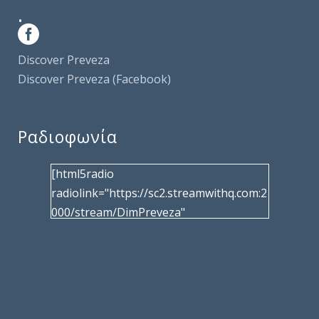
.
Discover Preveza
Discover Preveza (Facebook)
Ραδιοφωνία
[html5radio
radiolink="https://sc2.streamwithq.com:2
000/stream/DimPreveza"
radiotype="shoutcast2" bcolor="40566d"
frameborder="0" image="/wp-
content/uploads/2017/02/logo__radiofo
nias.jpg" title="Δημοτική Ραδιοφωνία
Πρέβεζας"