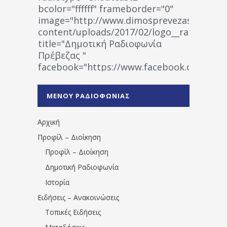
bcolor="ffffff" frameborder="0"
image="http://www.dimosprevezas.gr/wp-
content/uploads/2017/02/logo__radiofonias
title="Δημοτική Ραδιοφωνία
Πρέβεζας "
facebook="https://www.facebook.co
%CE%A1%CE%B1%CE%B4%CE%B9%CE%BF%
%CE%A0%CF%81%CE%AD%CE%B2%CE%B5%
ΜΕΝΟΥ ΡΑΔΙΟΦΩΝΙΑΣ
1531194763766854/" artist="" ]
Αρχική
Προφίλ – Διοίκηση
Προφίλ – Διοίκηση
Δημοτική Ραδιοφωνία
Ιστορία
Ειδήσεις – Ανακοινώσεις
Τοπικές Ειδήσεις