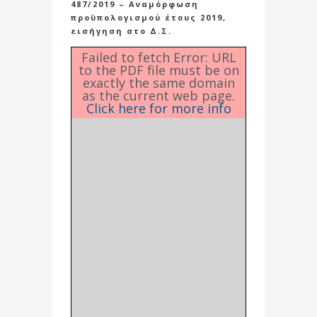
487/2019 – Αναμόρφωση
προϋπολογισμού έτους 2019,
εισήγηση στο Δ.Σ.
Failed to fetch Error: URL
to the PDF file must be on
exactly the same domain
as the current web page.
Click here for more info