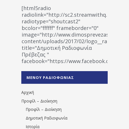
[html5radio
radiolink="http://sc2.streamwithq.com:802
radiotype="shoutcast2"
bcolor="ffffff" frameborder="0"
image="http://www.dimosprevezas.gr/wp-
content/uploads/2017/02/logo__radiofonias
title="Δημοτική Ραδιοφωνία
Πρέβεζας "
facebook="https://www.facebook.co
%CE%A1%CE%B1%CE%B4%CE%B9%CE%BF%
%CE%A0%CF%81%CE%AD%CE%B2%CE%B5%
ΜΕΝΟΥ ΡΑΔΙΟΦΩΝΙΑΣ
1531194763766854/" artist="" ]
Αρχική
Προφίλ – Διοίκηση
Προφίλ – Διοίκηση
Δημοτική Ραδιοφωνία
Ιστορία