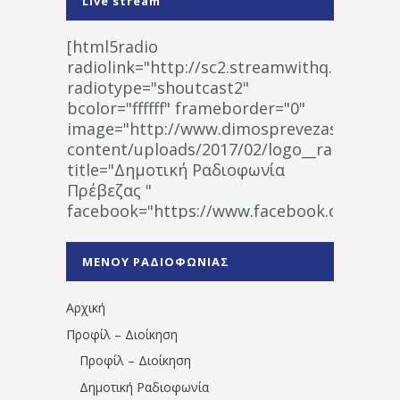
Live stream
[html5radio
radiolink="http://sc2.streamwithq.com:802
radiotype="shoutcast2"
bcolor="ffffff" frameborder="0"
image="http://www.dimosprevezas.gr/wp-
content/uploads/2017/02/logo__radiofonias
title="Δημοτική Ραδιοφωνία
Πρέβεζας "
facebook="https://www.facebook.co
%CE%A1%CE%B1%CE%B4%CE%B9%CE%BF%
%CE%A0%CF%81%CE%AD%CE%B2%CE%B5%
ΜΕΝΟΥ ΡΑΔΙΟΦΩΝΙΑΣ
1531194763766854/" artist="" ]
Αρχική
Προφίλ – Διοίκηση
Προφίλ – Διοίκηση
Δημοτική Ραδιοφωνία