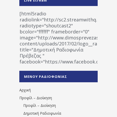
Live stream
[html5radio
radiolink="http://sc2.streamwithq.com:802
radiotype="shoutcast2"
bcolor="ffffff" frameborder="0"
image="http://www.dimosprevezas.gr/wp-
content/uploads/2017/02/logo__radiofonias
title="Δημοτική Ραδιοφωνία
Πρέβεζας "
facebook="https://www.facebook.co
%CE%A1%CE%B1%CE%B4%CE%B9%CE%BF%
%CE%A0%CF%81%CE%AD%CE%B2%CE%B5%
ΜΕΝΟΥ ΡΑΔΙΟΦΩΝΙΑΣ
1531194763766854/" artist="" ]
Αρχική
Προφίλ – Διοίκηση
Προφίλ – Διοίκηση
Δημοτική Ραδιοφωνία