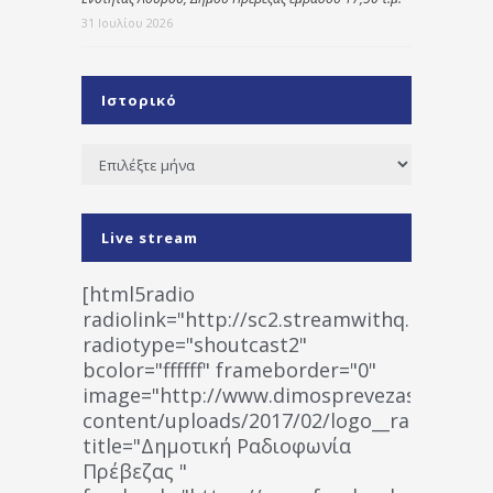
31 Ιουλίου 2026
Ιστορικό
Ιστορικό
Live stream
[html5radio
radiolink="http://sc2.streamwithq.com:802
radiotype="shoutcast2"
bcolor="ffffff" frameborder="0"
image="http://www.dimosprevezas.gr/wp-
content/uploads/2017/02/logo__radiofonias
title="Δημοτική Ραδιοφωνία
Πρέβεζας "