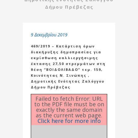
Δήμου Πρέβεζας
9 Δεκεμβρίου 2019
469/2019 – Κατάρτιση όρων
διακήρυξης δημοπρασίας για
εκμίσθωση καλλιεργήσιμης
έκτασης 27,50 στρεμμάτων στη
θέση “ΒΟΙΔΟΛΙΒΑΔΟ” τεμ. 159,
Κοινότητας Ν. Σινώπης ,
Δημοτικής Ενότητας Ζαλόγγου
Δήμου Πρέβεζας
Failed to fetch Error: URL
to the PDF file must be on
exactly the same domain
as the current web page.
Click here for more info