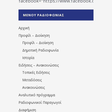
facebook="https://www.facebook.co
%CE%A1%CE%B1%CE%B4%CE%B9%CE%BF%
%CE%A0%CF%81%CE%AD%CE%B2%CE%B5%
ΜΕΝΟΥ ΡΑΔΙΟΦΩΝΙΑΣ
1531194763766854/" artist="" ]
Αρχική
Προφίλ – Διοίκηση
Προφίλ – Διοίκηση
Δημοτική Ραδιοφωνία
Ιστορία
Ειδήσεις – Ανακοινώσεις
Τοπικές Ειδήσεις
Μεταδόσεις
Ανακοινώσεις
Αναλυτικό πρόγραμμα
Ραδιοφωνικοί Παραγωγοί
Διαφήμιση