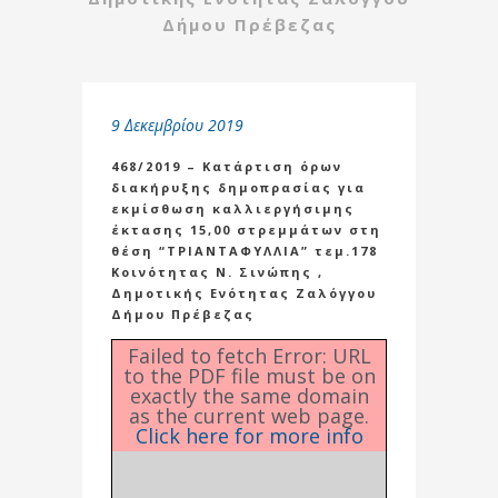
Δήμου Πρέβεζας
9 Δεκεμβρίου 2019
468/2019 – Κατάρτιση όρων
διακήρυξης δημοπρασίας για
εκμίσθωση καλλιεργήσιμης
έκτασης 15,00 στρεμμάτων στη
θέση “ΤΡΙΑΝΤΑΦΥΛΛΙΑ” τεμ.178
Κοινότητας Ν. Σινώπης ,
Δημοτικής Ενότητας Ζαλόγγου
Δήμου Πρέβεζας
Failed to fetch Error: URL
to the PDF file must be on
exactly the same domain
as the current web page.
Click here for more info