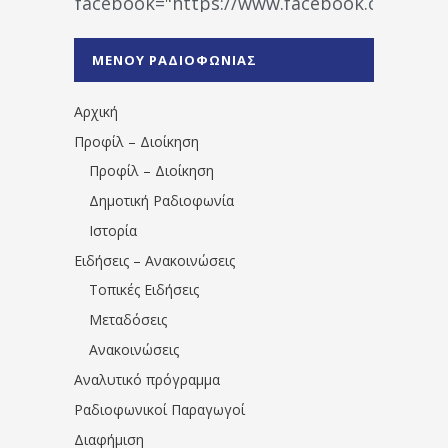
facebook="https://www.facebook.co
%CE%A1%CE%B1%CE%B4%CE%B9%CE%BF%
%CE%A0%CF%81%CE%AD%CE%B2%CE%B5%
ΜΕΝΟΥ ΡΑΔΙΟΦΩΝΙΑΣ
1531194763766854/" artist="" ]
Αρχική
Προφίλ – Διοίκηση
Προφίλ – Διοίκηση
Δημοτική Ραδιοφωνία
Ιστορία
Ειδήσεις – Ανακοινώσεις
Τοπικές Ειδήσεις
Μεταδόσεις
Ανακοινώσεις
Αναλυτικό πρόγραμμα
Ραδιοφωνικοί Παραγωγοί
Διαφήμιση