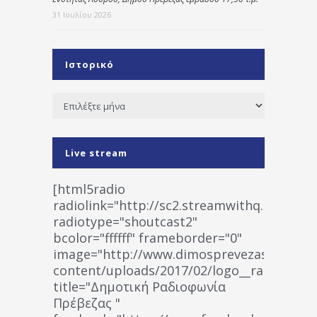
31 Ιουλίου 2026
Ιστορικό
Ιστορικό
Live stream
[html5radio
radiolink="http://sc2.streamwithq.com:802
radiotype="shoutcast2"
bcolor="ffffff" frameborder="0"
image="http://www.dimosprevezas.gr/wp-
content/uploads/2017/02/logo__radiofonias
title="Δημοτική Ραδιοφωνία
Πρέβεζας "