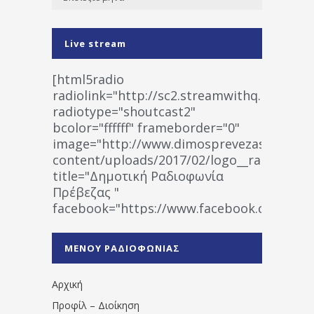
Live stream
[html5radio
radiolink="http://sc2.streamwithq.com:802
radiotype="shoutcast2"
bcolor="ffffff" frameborder="0"
image="http://www.dimosprevezas.gr/wp-
content/uploads/2017/02/logo__radiofonias
title="Δημοτική Ραδιοφωνία
Πρέβεζας "
facebook="https://www.facebook.co
%CE%A1%CE%B1%CE%B4%CE%B9%CE%BF%
%CE%A0%CF%81%CE%AD%CE%B2%CE%B5%
ΜΕΝΟΥ ΡΑΔΙΟΦΩΝΙΑΣ
1531194763766854/" artist="" ]
Αρχική
Προφίλ – Διοίκηση