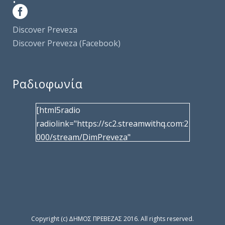
Discover Preveza
Discover Preveza (Facebook)
Ραδιοφωνία
[html5radio
radiolink="https://sc2.streamwithq.com:2
000/stream/DimPreveza"
radiotype="shoutcast2" bcolor="40566d"
frameborder="0" image="/wp-
content/uploads/2017/02/logo__radiofo
nias.jpg" title="Δημοτική Ραδιοφωνία
Πρέβεζας"
facebook="https://www.facebook.com/%
Copyright (c) ΔΗΜΟΣ ΠΡΕΒΕΖΑΣ 2016. All rights reserved.