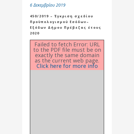
6 Δεκεμβρίου 2019
450/2019 – Έγκριση σχεδίου
Προϋπολογισμού Εσόδων–
Εξόδων Δήμου Πρέβεζας έτους
2020
Failed to fetch Error: URL
to the PDF file must be on
exactly the same domain
as the current web page.
Click here for more info