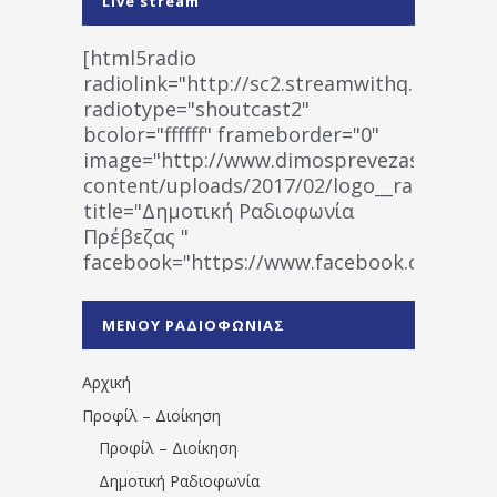
Live stream
[html5radio
radiolink="http://sc2.streamwithq.com:802
radiotype="shoutcast2"
bcolor="ffffff" frameborder="0"
image="http://www.dimosprevezas.gr/wp-
content/uploads/2017/02/logo__radiofonias
title="Δημοτική Ραδιοφωνία
Πρέβεζας "
facebook="https://www.facebook.co
%CE%A1%CE%B1%CE%B4%CE%B9%CE%BF%
%CE%A0%CF%81%CE%AD%CE%B2%CE%B5%
ΜΕΝΟΥ ΡΑΔΙΟΦΩΝΙΑΣ
1531194763766854/" artist="" ]
Αρχική
Προφίλ – Διοίκηση
Προφίλ – Διοίκηση
Δημοτική Ραδιοφωνία