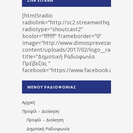
Live stream
[html5radio
radiolink="http://sc2.streamwithq.com:802
radiotype="shoutcast2"
bcolor="ffffff" frameborder="0"
image="http://www.dimosprevezas.gr/wp-
content/uploads/2017/02/logo__radiofonias
title="Δημοτική Ραδιοφωνία
Πρέβεζας "
facebook="https://www.facebook.co
%CE%A1%CE%B1%CE%B4%CE%B9%CE%BF%
%CE%A0%CF%81%CE%AD%CE%B2%CE%B5%
ΜΕΝΟΥ ΡΑΔΙΟΦΩΝΙΑΣ
1531194763766854/" artist="" ]
Αρχική
Προφίλ – Διοίκηση
Προφίλ – Διοίκηση
Δημοτική Ραδιοφωνία