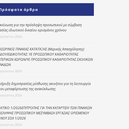
Κοινωνικό
Πρόσφατα άρθρα
παντοπωλείο
Kοινωνικό
κοίνωση για την πρόσληψη προσωπικού με σύμβαση
φαρμακείο
ασίας ιδιωτικού δικαίου ορισμένου χρόνου
υγούστου 2026
Πρόγραμμα
“Βοήθεια στο σπίτι”
ΣΩΡΙΝΟΣ ΠΙΝΑΚΑΣ ΚΑΤΑΤΑΞΗΣ (Μερικής Απασχόλησης)
ΔΟΥ/ΕΙΔΙΚΟΤΗΤΑΣ: ΥΕ ΠΡΟΣΩΠΙΚΟΥ ΚΑΘΑΡΙΟΤΗΤΑΣ
Κέντρο Ημερήσιας
ΤΕΡΙΚΩΝ ΧΩΡΩΝ/ΥΕ ΠΡΟΣΩΠΙΚΟΥ ΚΑΘΑΡΙΟΤΗΤΑΣ ΣΧΟΛΙΚΩΝ
Φροντίδας
ΝΑΔΩΝ
Ηλικιωμένων
υγούστου 2026
(Κ.Η.Φ.Η.) Πρέβεζας
κήρυξη δημοπρασίας μίσθωσης ακινήτου για τη λειτουργία
ου μεταφόρτωσης της ανακύκλωσης
υγούστου 2026
ΚΤΙΚΟ 1/2026ΕΠΙΤΡΟΠΗΣ ΓΙΑ ΤΗΝ ΚΑΤΑΡΤΙΣΗ ΤΩΝ ΠΙΝΑΚΩΝ
ΣΛΗΨΗΣ ΠΡΟΣΩΠΙΚΟΥ ΜΕΣΥΜΒΑΣΗ ΕΡΓΑΣΙΑΣ ΟΡΙΣΜΕΝΟΥ
ΝΟΥ ΣΟΧ 1/2026
υγούστου 2026