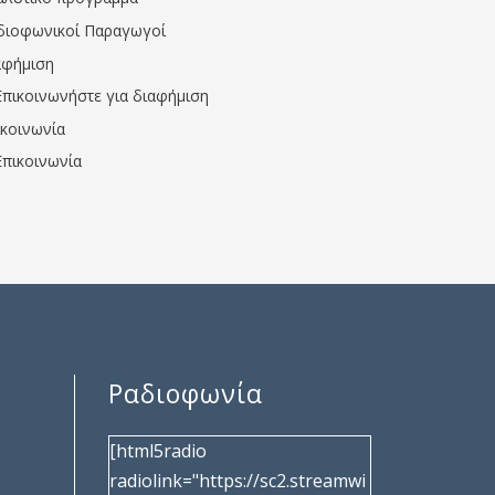
διοφωνικοί Παραγωγοί
αφήμιση
Επικοινωνήστε για διαφήμιση
ικοινωνία
Επικοινωνία
Ραδιοφωνία
[html5radio
radiolink="https://sc2.streamwi