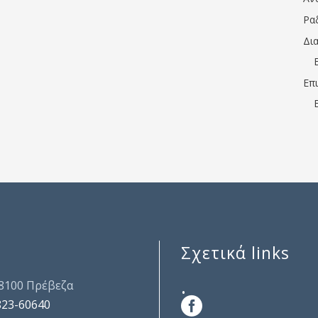
Ρα
Δι
Επ
Σχετικά links
.
48100 Πρέβεζα
823-60640