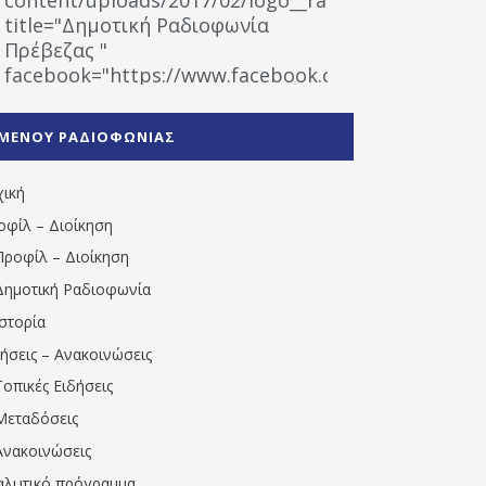
title="Δημοτική Ραδιοφωνία
Πρέβεζας "
facebook="https://www.facebook.com/%CE%9
%CE%A1%CE%B1%CE%B4%CE%B9%CE%BF%CF%86
%CE%A0%CF%81%CE%AD%CE%B2%CE%B5%CE%B6%
ΜΕΝΟΥ ΡΑΔΙΟΦΩΝΙΑΣ
1531194763766854/" artist="" ]
χική
οφίλ – Διοίκηση
Προφίλ – Διοίκηση
Δημοτική Ραδιοφωνία
Ιστορία
δήσεις – Ανακοινώσεις
Τοπικές Ειδήσεις
Μεταδόσεις
Ανακοινώσεις
αλυτικό πρόγραμμα