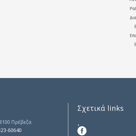
Ρα
Δι
Επ
Σχετικά links
.
48100 Πρέβεζα
823-60640