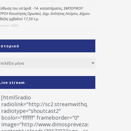
ίσθωση του υπ΄ αριθ. -14- καταστήματος, ΕΜΠΟΡΙΚΟΥ
ΤΡΟΥ Κοινότητας Ωρωπού, Δημ. Ενότητας Λούρου, Δήμου
βεζας εμβαδού 17,50 τ.μ.
Ιουλίου 2026
Ιστορικό
τορικό
Live stream
[html5radio
radiolink="http://sc2.streamwithq.com:8028/stream
radiotype="shoutcast2"
bcolor="ffffff" frameborder="0"
image="http://www.dimosprevezas.gr/wp-
content/uploads/2017/02/logo__radiofonias.jpg"