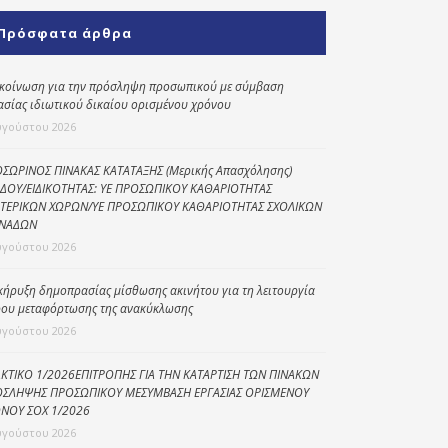
Κοινωνικό
Πρόσφατα άρθρα
παντοπωλείο
Kοινωνικό
κοίνωση για την πρόσληψη προσωπικού με σύμβαση
φαρμακείο
ασίας ιδιωτικού δικαίου ορισμένου χρόνου
υγούστου 2026
Πρόγραμμα
“Βοήθεια στο σπίτι”
ΣΩΡΙΝΟΣ ΠΙΝΑΚΑΣ ΚΑΤΑΤΑΞΗΣ (Μερικής Απασχόλησης)
ΔΟΥ/ΕΙΔΙΚΟΤΗΤΑΣ: ΥΕ ΠΡΟΣΩΠΙΚΟΥ ΚΑΘΑΡΙΟΤΗΤΑΣ
Κέντρο Ημερήσιας
ΤΕΡΙΚΩΝ ΧΩΡΩΝ/ΥΕ ΠΡΟΣΩΠΙΚΟΥ ΚΑΘΑΡΙΟΤΗΤΑΣ ΣΧΟΛΙΚΩΝ
Φροντίδας
ΝΑΔΩΝ
Ηλικιωμένων
υγούστου 2026
(Κ.Η.Φ.Η.) Πρέβεζας
κήρυξη δημοπρασίας μίσθωσης ακινήτου για τη λειτουργία
ου μεταφόρτωσης της ανακύκλωσης
υγούστου 2026
ΚΤΙΚΟ 1/2026ΕΠΙΤΡΟΠΗΣ ΓΙΑ ΤΗΝ ΚΑΤΑΡΤΙΣΗ ΤΩΝ ΠΙΝΑΚΩΝ
ΣΛΗΨΗΣ ΠΡΟΣΩΠΙΚΟΥ ΜΕΣΥΜΒΑΣΗ ΕΡΓΑΣΙΑΣ ΟΡΙΣΜΕΝΟΥ
ΝΟΥ ΣΟΧ 1/2026
υγούστου 2026