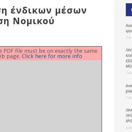
Καθαριότητα και
ση ένδικων μέσων
περιβάλλον
ση Νομικού
Δημοτική
αστυνομία
Ανα
εργ
Γραφείο εσόδων
7 Α
Παιδικοί σταθμοί
he PDF file must be on exactly the same
ΠΡΟ
eb page.
Click here for more info
Πολιτική
ΚΛΑ
ΕΣΩ
προστασία
ΜΟ
7 Α
Δια
χώρ
7 Α
ΠΡΑ
ΠΡΟ
ΧΡΟ
6 Α