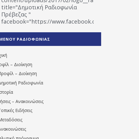
title="Δημοτική Ραδιοφωνία
Πρέβεζας "
facebook="https://www.facebook.com/%CE%9
%CE%A1%CE%B1%CE%B4%CE%B9%CE%BF%CF%86
%CE%A0%CF%81%CE%AD%CE%B2%CE%B5%CE%B6%
ΜΕΝΟΥ ΡΑΔΙΟΦΩΝΙΑΣ
1531194763766854/" artist="" ]
χική
οφίλ – Διοίκηση
Προφίλ – Διοίκηση
Δημοτική Ραδιοφωνία
Ιστορία
δήσεις – Ανακοινώσεις
Τοπικές Ειδήσεις
Μεταδόσεις
Ανακοινώσεις
αλυτικό πρόγραμμα