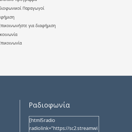
διοφωνικοί Παραγωγοί
αφήμιση
Επικοινωνήστε για διαφήμιση
ικοινωνία
Επικοινωνία
Ραδιοφωνία
[html5radio
radiolink="https://sc2.streamwi