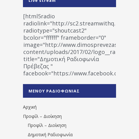
Live stream
[html5radio
radiolink="http://sc2.streamwithq.com:802
radiotype="shoutcast2"
bcolor="ffffff" frameborder="0"
image="http://www.dimosprevezas.gr/wp-
content/uploads/2017/02/logo__radiofonias
title="Δημοτική Ραδιοφωνία
Πρέβεζας "
facebook="https://www.facebook.co
%CE%A1%CE%B1%CE%B4%CE%B9%CE%BF%
%CE%A0%CF%81%CE%AD%CE%B2%CE%B5%
ΜΕΝΟΥ ΡΑΔΙΟΦΩΝΙΑΣ
1531194763766854/" artist="" ]
Αρχική
Προφίλ – Διοίκηση
Προφίλ – Διοίκηση
Δημοτική Ραδιοφωνία