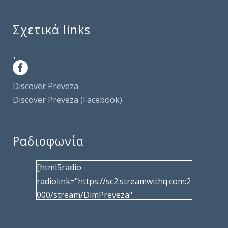
Σχετικά links
.
Discover Preveza
Discover Preveza (Facebook)
Ραδιοφωνία
[html5radio
radiolink="https://sc2.streamwithq.com:2
000/stream/DimPreveza"
radiotype="shoutcast2" bcolor="40566d"
frameborder="0" image="/wp-