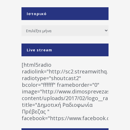
Ιστορικό
Ιστορικό
Live stream
[html5radio
radiolink="http://sc2.streamwithq.com:802
radiotype="shoutcast2"
bcolor="ffffff" frameborder="0"
image="http://www.dimosprevezas.gr/wp-
content/uploads/2017/02/logo__radiofonias
title="Δημοτική Ραδιοφωνία
Πρέβεζας "
facebook="https://www.facebook.co
%CE%A1%CE%B1%CE%B4%CE%B9%CE%BF%