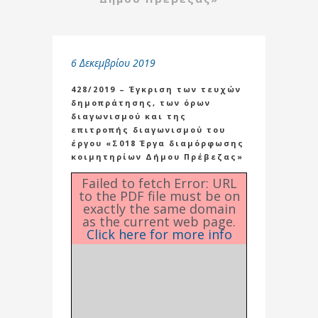
6 Δεκεμβρίου 2019
428/2019 – Έγκριση των τευχών
δημοπράτησης, των όρων
διαγωνισμού και της
επιτροπής διαγωνισμού του
έργου «Σ018 Έργα διαμόρφωσης
κοιμητηρίων Δήμου Πρέβεζας»
Failed to fetch Error: URL
to the PDF file must be on
exactly the same domain
as the current web page.
Click here for more info