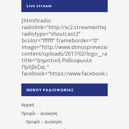
Live stream
[html5radio
radiolink="http://sc2.streamwithq.com:802
radiotype="shoutcast2"
bcolor="ffffff" frameborder="0"
image="http://www.dimosprevezas.gr/wp-
content/uploads/2017/02/logo__radiofonias
title="Δημοτική Ραδιοφωνία
Πρέβεζας "
facebook="https://www.facebook.co
%CE%A1%CE%B1%CE%B4%CE%B9%CE%BF%
%CE%A0%CF%81%CE%AD%CE%B2%CE%B5%
ΜΕΝΟΥ ΡΑΔΙΟΦΩΝΙΑΣ
1531194763766854/" artist="" ]
Αρχική
Προφίλ – Διοίκηση
Προφίλ – Διοίκηση