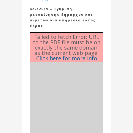
422/2019 – Έγκριση
μετακίνησης δημάρχου και
αιρετών για υπηρεσία εκτός
έδρας
Failed to fetch Error: URL
to the PDF file must be on
exactly the same domain
as the current web page.
Click here for more info