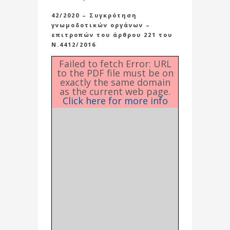
42/2020 – Συγκρότηση
γνωμοδοτικών οργάνων –
επιτροπών του άρθρου 221 του
Ν.4412/2016
Failed to fetch Error: URL
to the PDF file must be on
exactly the same domain
as the current web page.
Click here for more info