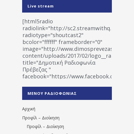
Live stream
[html5radio
radiolink="http://sc2.streamwithq.com:802
radiotype="shoutcast2"
bcolor="ffffff" frameborder="0"
image="http://www.dimosprevezas.gr/wp-
content/uploads/2017/02/logo__radiofonias
title="Δημοτική Ραδιοφωνία
Πρέβεζας "
facebook="https://www.facebook.co
%CE%A1%CE%B1%CE%B4%CE%B9%CE%BF%
%CE%A0%CF%81%CE%AD%CE%B2%CE%B5%
ΜΕΝΟΥ ΡΑΔΙΟΦΩΝΙΑΣ
1531194763766854/" artist="" ]
Αρχική
Προφίλ – Διοίκηση
Προφίλ – Διοίκηση