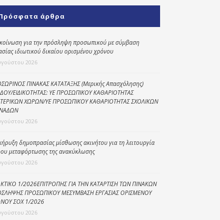
Κοινωνικό
Πρόσφατα άρθρα
παντοπωλείο
Kοινωνικό
κοίνωση για την πρόσληψη προσωπικού με σύμβαση
φαρμακείο
ασίας ιδιωτικού δικαίου ορισμένου χρόνου
υγούστου 2026
Πρόγραμμα
“Βοήθεια στο σπίτι”
ΣΩΡΙΝΟΣ ΠΙΝΑΚΑΣ ΚΑΤΑΤΑΞΗΣ (Μερικής Απασχόλησης)
ΔΟΥ/ΕΙΔΙΚΟΤΗΤΑΣ: ΥΕ ΠΡΟΣΩΠΙΚΟΥ ΚΑΘΑΡΙΟΤΗΤΑΣ
Κέντρο Ημερήσιας
ΤΕΡΙΚΩΝ ΧΩΡΩΝ/ΥΕ ΠΡΟΣΩΠΙΚΟΥ ΚΑΘΑΡΙΟΤΗΤΑΣ ΣΧΟΛΙΚΩΝ
Φροντίδας
ΝΑΔΩΝ
Ηλικιωμένων
υγούστου 2026
(Κ.Η.Φ.Η.) Πρέβεζας
κήρυξη δημοπρασίας μίσθωσης ακινήτου για τη λειτουργία
ου μεταφόρτωσης της ανακύκλωσης
υγούστου 2026
ΚΤΙΚΟ 1/2026ΕΠΙΤΡΟΠΗΣ ΓΙΑ ΤΗΝ ΚΑΤΑΡΤΙΣΗ ΤΩΝ ΠΙΝΑΚΩΝ
ΣΛΗΨΗΣ ΠΡΟΣΩΠΙΚΟΥ ΜΕΣΥΜΒΑΣΗ ΕΡΓΑΣΙΑΣ ΟΡΙΣΜΕΝΟΥ
ΝΟΥ ΣΟΧ 1/2026
υγούστου 2026