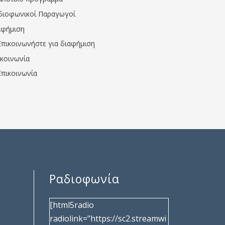
διοφωνικοί Παραγωγοί
αφήμιση
Επικοινωνήστε για διαφήμιση
ικοινωνία
Επικοινωνία
Ραδιοφωνία
[html5radio
radiolink="https://sc2.streamwi