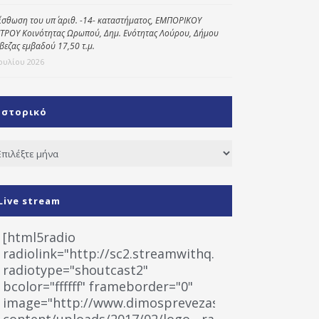
ίσθωση του υπ΄ αριθ. -14- καταστήματος, ΕΜΠΟΡΙΚΟΥ
ΤΡΟΥ Κοινότητας Ωρωπού, Δημ. Ενότητας Λούρου, Δήμου
βεζας εμβαδού 17,50 τ.μ.
Ιουλίου 2026
Ιστορικό
τορικό
Live stream
[html5radio
radiolink="http://sc2.streamwithq.com:8028/stream
radiotype="shoutcast2"
bcolor="ffffff" frameborder="0"
image="http://www.dimosprevezas.gr/wp-
content/uploads/2017/02/logo__radiofonias.jpg"