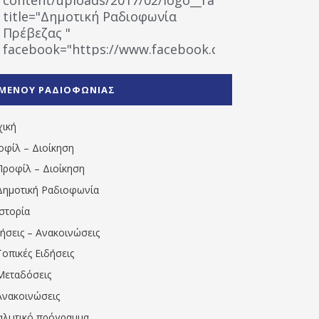
title="Δημοτική Ραδιοφωνία
Πρέβεζας "
facebook="https://www.facebook.com/%CE%9
%CE%A1%CE%B1%CE%B4%CE%B9%CE%BF%CF%86
%CE%A0%CF%81%CE%AD%CE%B2%CE%B5%CE%B6%
ΜΕΝΟΥ ΡΑΔΙΟΦΩΝΙΑΣ
1531194763766854/" artist="" ]
χική
οφίλ – Διοίκηση
Προφίλ – Διοίκηση
Δημοτική Ραδιοφωνία
Ιστορία
δήσεις – Ανακοινώσεις
Τοπικές Ειδήσεις
Μεταδόσεις
Ανακοινώσεις
αλυτικό πρόγραμμα