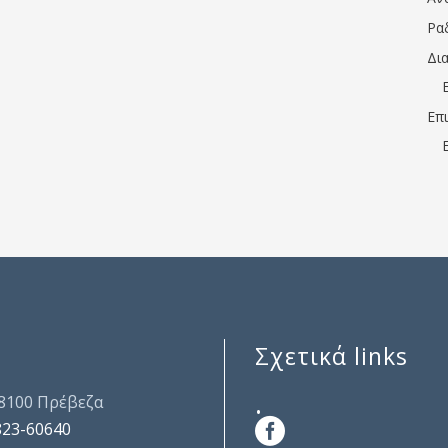
Ρα
Δι
Επ
Σχετικά links
.
48100 Πρέβεζα
823-60640