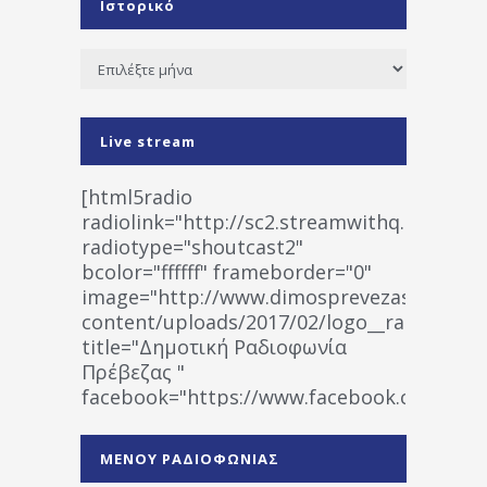
Ιστορικό
Ιστορικό
Live stream
[html5radio
radiolink="http://sc2.streamwithq.com:802
radiotype="shoutcast2"
bcolor="ffffff" frameborder="0"
image="http://www.dimosprevezas.gr/wp-
content/uploads/2017/02/logo__radiofonias
title="Δημοτική Ραδιοφωνία
Πρέβεζας "
facebook="https://www.facebook.co
%CE%A1%CE%B1%CE%B4%CE%B9%CE%BF%
%CE%A0%CF%81%CE%AD%CE%B2%CE%B5%
ΜΕΝΟΥ ΡΑΔΙΟΦΩΝΙΑΣ
1531194763766854/" artist="" ]