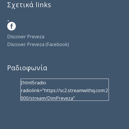
Σχετικά links
.
Discover Preveza
Discover Preveza (Facebook)
Ραδιοφωνία
[html5radio
radiolink="https://sc2.streamwithq.com:2
000/stream/DimPreveza"
radiotype="shoutcast2" bcolor="40566d"
frameborder="0" image="/wp-
content/uploads/2017/02/logo__radiofo