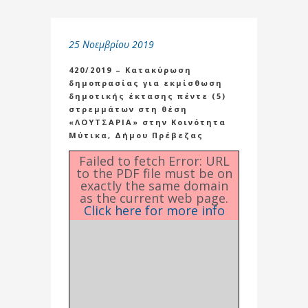
25 Νοεμβρίου 2019
420/2019 – Κατακύρωση
δημοπρασίας για εκμίσθωση
δημοτικής έκτασης πέντε (5)
στρεμμάτων στη θέση
«ΛΟΥΤΣΑΡΙΑ» στην Κοινότητα
Μύτικα, Δήμου Πρέβεζας
Failed to fetch Error: URL
to the PDF file must be on
exactly the same domain
as the current web page.
Click here for more info